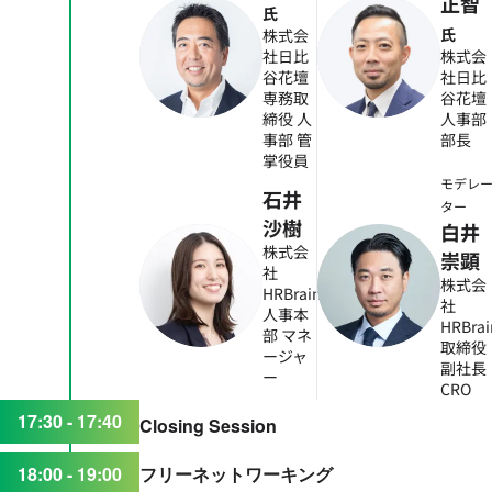
正智
氏
氏
株式会
社日比
株式会
谷花壇
社日比
専務取
谷花壇
締役 人
人事部
事部 管
部長
掌役員
モデレ
石井
ター
沙樹
白井
株式会
崇顕
社
株式会
HRBrain
社
人事本
HRBrai
部 マネ
取締役
ージャ
副社長
ー
CRO
17:30 - 17:40
Closing Session
18:00 - 19:00
フリーネットワーキング