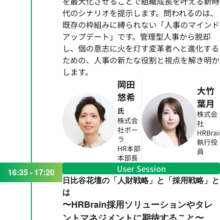
を最大化させることで組織成長を叶える新時
代のシナリオを提示します。問われるのは、
既存の枠組みに縛られない「人事のマインド
アップデート」です。管理型人事から脱却
し、個の意志に火を灯す変革者へと進化する
ための、人事の新たな役割と視点を解き明か
します。
岡田
大竹
悠希
葉月
氏
株式会
株式会
社
社ポー
HRBrai
ラ
執行役
HR本部
員
本部長
User Session
16:35 - 17:20
日比谷花壇の「人財戦略」と「採用戦略」と
は
〜HRBrain採用ソリューションやタレ
ントマネジメントに期待すること〜