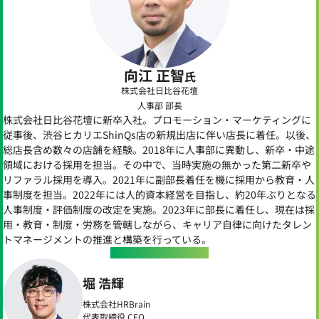
向江 正智
氏
株式会社日比谷花壇
人事部 部長
株式会社日比谷花壇に新卒入社。プロモーション・マーケティングに
従事後、渋谷ヒカリエShinQs店の新規出店に伴い店長に着任。以後、
総店長含め数々の店舗を経験。2018年に人事部に異動し、新卒・中途
領域における採用を担当。その中で、当時実施の無かった第二新卒や
リファラル採用を導入。2021年に副部長着任を機に採用から教育・人
事制度を担当。2022年には人的資本経営を目指し、約20年ぶりとなる
人事制度・評価制度の改定を実施。2023年に部長に着任し、現在は採
用・教育・制度・労務を管轄しながら、キャリア自律に向けたタレン
トマネージメントの推進と構築を行っている。
HRBrain
Speaker
堀 浩輝
株式会社HRBrain
代表取締役 CEO