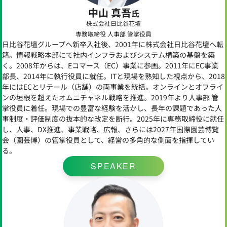
中山 真吾
氏
株式会社日比谷花壇
専務取締役 人事部 管掌役員
日比谷花壇グループへ新卒入社後、2001年に株式会社日比谷花壇へ転
籍。情報戦略本部にて社内インフラおよびシステム構築の基盤を築
く。2008年からは、Eコマース（EC）事業に参画。2011年にEC事業
部長、2014年に執行役員に就任。ITと現場を熟知した視点から、2018
年にはECとリテール（店舗）の両事業を統括。オンラインとオフライ
ンの垣根を超えたオムニチャネル戦略を推進。2019年より人事部 管
掌役員に着任。現場での豊富な経験を活かし、長年の課題であった人
事制度・評価制度の抜本的な改定を断行。2025年に専務取締役に就任
し、人事、DX推進、事業戦略、広報、さらには2027年国際園芸博覧
会（園芸博）の管掌役員として、経営の多角的な側面を指揮してい
る。
SPEAKER