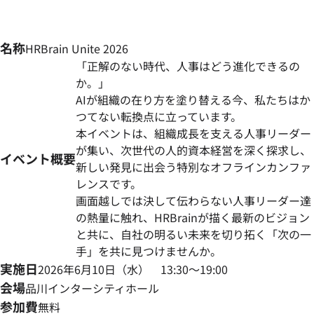
名称
HRBrain Unite 2026
「正解のない時代、人事はどう進化できるの
か。」
AIが組織の在り方を塗り替える今、私たちはか
つてない転換点に立っています。
本イベントは、組織成長を支える人事リーダー
が集い、次世代の人的資本経営を深く探求し、
イベント概要
新しい発見に出会う特別なオフラインカンファ
レンスです。
画面越しでは決して伝わらない人事リーダー達
の熱量に触れ、HRBrainが描く最新のビジョン
と共に、自社の明るい未来を切り拓く「次の一
手」を共に見つけませんか。
実施日
2026年6月10日（水） 13:30〜19:00
会場
品川インターシティホール
参加費
無料