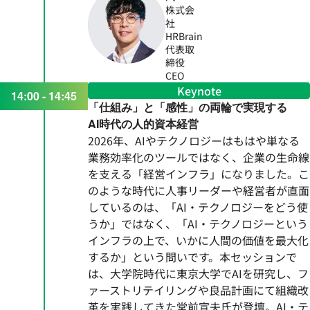
株式会
社
HRBrain
代表取
締役
CEO
Keynote
14:00 - 14:45
「仕組み」と「感性」の両輪で実現する
AI時代の人的資本経営
2026年、AIやテクノロジーはもはや単なる
業務効率化のツールではなく、企業の生命線
を支える「経営インフラ」になりました。こ
のような時代に人事リーダーや経営者が直面
しているのは、「AI・テクノロジーをどう使
うか」ではなく、「AI・テクノロジーという
インフラの上で、いかに人間の価値を最大化
するか」という問いです。本セッションで
は、大学院時代に東京大学でAIを研究し、フ
ァーストリテイリングや良品計画にて組織改
革を実践してきた堂前宣夫氏が登壇。AI・テ