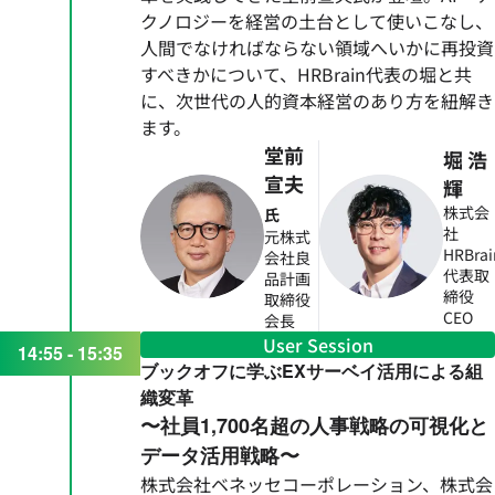
クノロジーを経営の土台として使いこなし、
人間でなければならない領域へいかに再投資
すべきかについて、HRBrain代表の堀と共
に、次世代の人的資本経営のあり方を紐解き
ます。
堂前
堀 浩
宣夫
輝
株式会
氏
社
元株式
HRBrai
会社良
代表取
品計画
締役
取締役
CEO
会長
User Session
14:55 - 15:35
ブックオフに学ぶEXサーベイ活用による組
織変革
〜社員1,700名超の人事戦略の可視化と
データ活用戦略〜
株式会社ベネッセコーポレーション、株式会