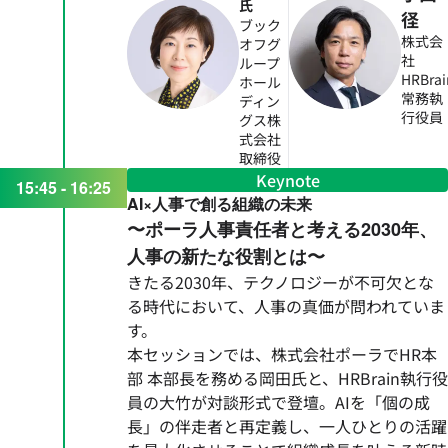
氏
径
ブック
株式会
オフグ
社
ループ
HRBrai
ホール
常務執
ディン
行役員
グス株
式会社
取締役
Keynote
15:45 - 16:25
AI×人事で創る組織の未来
〜ポーラ人事責任者と考える2030年、
人事の新たな役割とは〜
きたる2030年、テクノロジーが不可欠とな
る時代において、人事の真価が問われていま
す。
本セッションでは、株式会社ポーラでHR本
部 本部長を務める岡田氏と、HRBrain執行役
員の大竹が対談形式で登壇。AIを「個の成
長」の伴走者と再定義し、一人ひとりの活躍