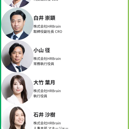
白井 崇顕
株式会社HRBrain
取締役副社長 CRO
小山 径
株式会社HRBrain
常務執行役員
大竹 葉月
株式会社HRBrain
執行役員
石井 沙樹
株式会社HRBrain
人事本部 マネージャー