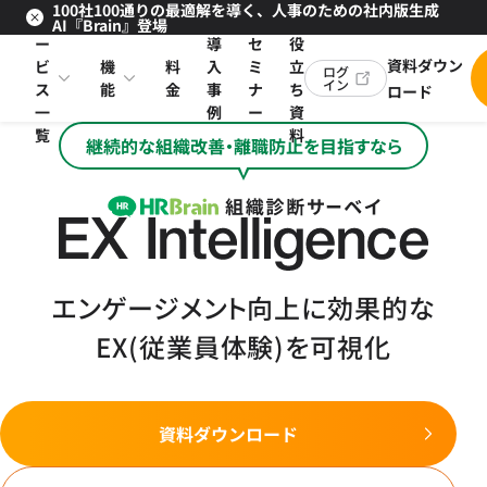
100社100通りの最適解を導く、人事のための社内版生成
サ
お
AI『Brain』登場
ー
導
セ
役
資料ダウン
ビ
機
料
入
ミ
立
ログ
イン
ス
能
金
事
ナ
ち
ロード
一
例
ー
資
覧
料
継続的な組織改善・離職防止を目指すなら
エンゲージメント向上に効果的な
EX(従業員体験)を可視化
資料ダウンロード