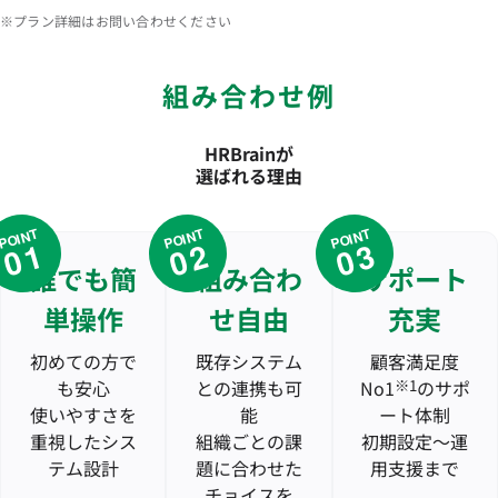
※プラン詳細はお問い合わせください
組み合わせ例
HRBrainが
選ばれる理由
POINT
POINT
POINT
01
02
03
誰でも簡
組み合わ
サポート
単操作
せ自由
充実
初めての方で
既存システム
顧客満足度
も安心
との連携も可
No1
※1
のサポ
使いやすさを
能
ート体制
重視したシス
組織ごとの課
初期設定〜運
テム設計
題に合わせた
用支援まで
チョイスを