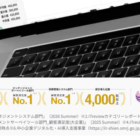
ネジメントシステム部門」（2026 Summer）
※2.ITreviewカテゴリーレポ
メントサーベイツール部門_顧客満足度(大企業)」（2025 Summer）
※4.IT
4月時点
※6.中小企業デジタル化・AI導入支援事業（https://it-shien.smrj.go.jp