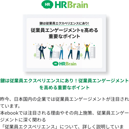
鍵は従業員エクスペリエンスにあり！従業員エンゲージメント
を高める重要なポイント
昨今、日本国内の企業では従業員エンゲージメントが注目され
ています。
本ebookでは注目される理由やその向上施策、従業員エンゲー
ジメントに深く関わる
「従業員エクスペリエンス」について、詳しく説明していま