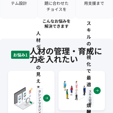
テム設計
題に合わせた
用支援まで
チョイスを
こんなお悩みを
ス
解決できます
キ
人
ル
材
の
デ
人材の管理・育成に
可
ー
お悩み1
力を入れたい
視
タ
化
の
で
見
最
え
適
る
な
タ
ス
化
レ
キ
人
ン
ル
と
ト
管
マ
理
材
煩
ネ
一
ジ
配
雑
メ