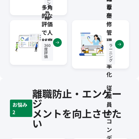
元
ン
置
多角
な
ト
管
を
的な
研
理
実
評価
修
現
で人
管
材育
理
360
ラ
成を
を
度
ー
評
ニ
促進
効
価
ン
グ
率
化
従
離職防止・エンゲー
業
ジ
員
お悩み
メントを向上させた
2
の
い
コ
ン
デ