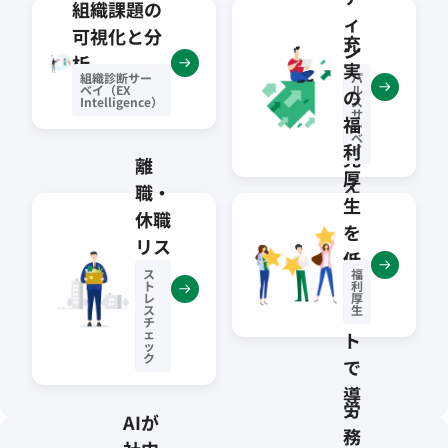
組織課題の
ィ
可視化と分
充
シ
析
実
ョ
組織診断サー
パ
ベイ（EX
ル
の
ン
Intelligence）
ス
サ
福
ー
を
ベ
利
イ
見
離
厚
え
職・
生
る
休職
を
化
リス
低
クを
ス
福
コ
ト
利
低減
レ
厚
ス
ス
生
チ
ェ
ト
ッ
ク
で
導
労
入
AIが
務