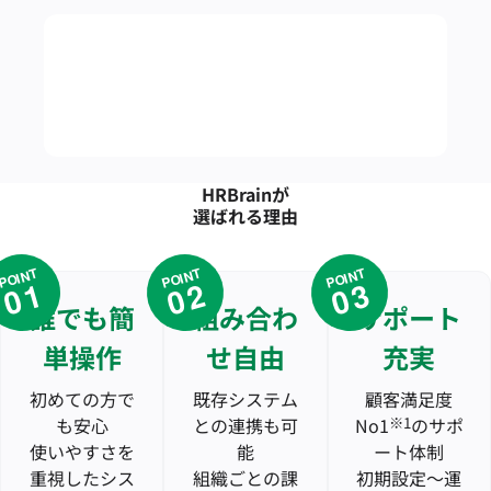
HRBrainが
選ばれる理由
POINT
POINT
POINT
01
02
03
誰でも簡
組み合わ
サポート
単操作
せ自由
充実
初めての方で
既存システム
顧客満足度
も安心
との連携も可
No1
※1
のサポ
使いやすさを
能
ート体制
重視したシス
組織ごとの課
初期設定〜運