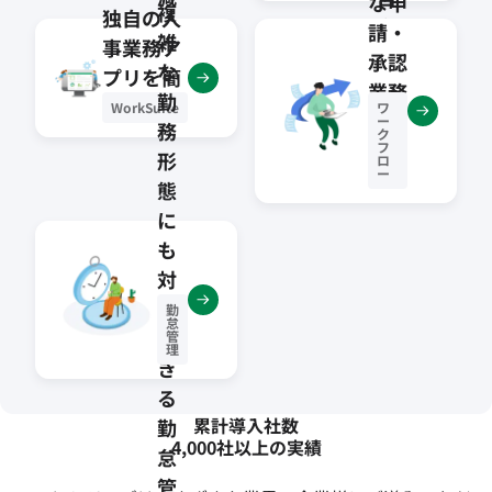
な申
複
独自の人
動
請・
雑
事業務ア
化
承認
な
プリを簡
業務
勤
単作成
WorkSuite
ワ
を最
ー
務
ク
適化
フ
形
ロ
ー
態
に
も
対
応
勤
怠
で
管
理
き
る
累計導入社数
勤
4,000社以上の実績
怠
管