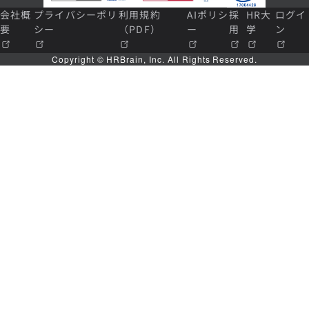
会社概
プライバシーポリ
利用規約
AIポリシ
採
HR大
ログイ
要
シー
（PDF）
ー
用
学
ン
Copyright © HRBrain, Inc. All Rights Reserved.