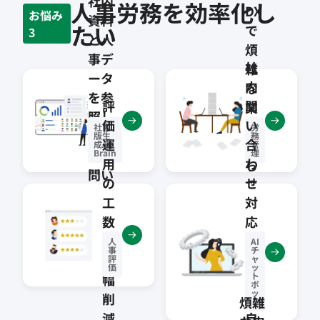
社内
人事労務を効率化し
DX
お悩み
資料
たい
で
3
と人
煩
事デ
社
雑
ータ
内
な
を参
評
問
業
照し
価
い
務
社内
労
て個
版生
務
運
合
か
成AI
管
人の
Brain
理
用
わ
ら
問い
の
せ
の
に回
工
対
解
答
数
応
放
を
を
人
AI
事
チ
大
24
評
ャ
価
ッ
ト
幅
時
ボ
ッ
削
間
煩雑
ト
減
自