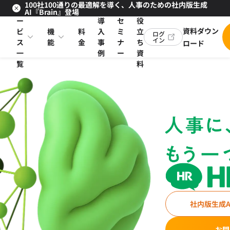
100社100通りの最適解を導く、人事のための社内版生成
サ
お
AI『Brain』登場
ー
導
セ
役
資料ダウン
ビ
機
料
入
ミ
立
ログ
イン
ス
能
金
事
ナ
ち
ロード
一
例
ー
資
覧
料
社内版生成AI
お問