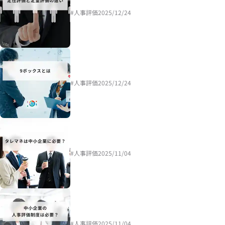
#
人事評価
2025/12/24
#
人事評価
2025/12/24
#
人事評価
2025/11/04
#
人事評価
2025/11/04