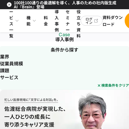
100社100通りの最適解を導く、人事のための社内版生成
サ
お
AI『Brain』登場
ー
導
セ
役
資料ダウン
ビ
機
料
入
ミ
立
ログ
イン
ス
能
金
事
ナ
ち
ロード
一
例
ー
資
Case
覧
料
導入事例
条件から探す
業界
従業員規模
課題
サービス
検索条件をクリア