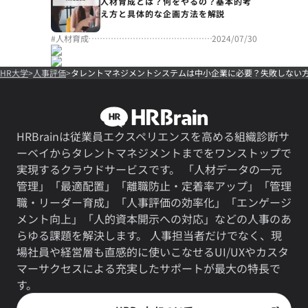
人材育成とは？何をやるの？基本的考
え方と具体的な企画方法を解説
#
人材育成
2024/07/30
HR大学
人事評価
タレントマネジメントシステムは中小企業に必要？失敗しない
HRBrainは従業員エクスペリエンスを高める組織診断サ
ーベイからタレントマネジメントまでをワンストップで
実現するクラウドサービスです。 「人材データの一元
管理」「最適配置」「離職防止・定着率アップ」「管理
職・リーダー育成」「人事評価の効率化」「エンゲージ
メント向上」「人的資本開示への対応」などの人事のあ
らゆる課題を解決します。 人事担当者だけでなく、現
場社員や経営層も直感的に使いこなせるUI/UXやカスタ
マーサクセスによる充実したサポートが最大の特長で
す。