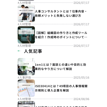
#
人材管理
2026/07/17
人事コンサルタントとは？仕事内容・
依頼メリットと失敗しない選び方
#
人材管理
2026/07/17
【図解】組織図の作り方と作成ツール
を紹介！作成時のポイントについても
解説
#
人材管理
2026/07/17
人気記事
1on1とは？面談との違いや目的と効
果的なやり方について解説
#
人事評価
2025/05/16
ISO30414とは？49項目の人事情報開
示規則と導入企業を解説
#
人材管理
2024/08/06