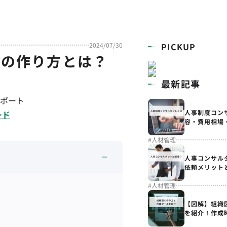
2024/07/30
PICKUP
ーの作り方とは？
最新記事
ポート
人事制度コン
ード
容・費用相場
#
人材管理
人事コンサル
依頼メリット
#
人材管理
【図解】組織
を紹介！作成
解説