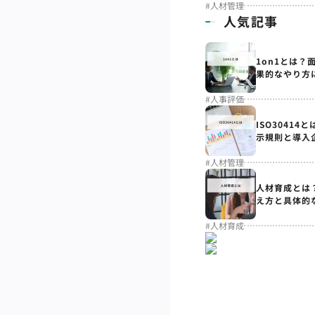
#
人材管理
人気記事
1on1とは？
果的なやり方
#
人事評価
ISO3041
示規則と導入
#
人材管理
人材育成とは
え方と具体的
#
人材育成