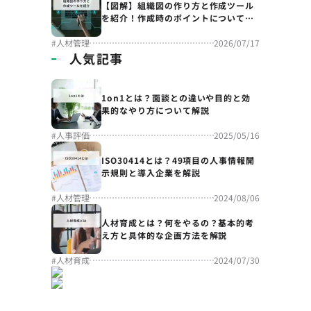
【図解】組織図の作り方と作成ツール
を紹介！作成時のポイントについても
解説
#
人材管理
2026/07/17
人気記事
1on1とは？面談との違いや目的と効
果的なやり方について解説
#
人事評価
2025/05/16
ISO30414とは？49項目の人事情報開
示規則と導入企業を解説
#
人材管理
2024/08/06
人材育成とは？何をやるの？基本的考
え方と具体的な企画方法を解説
#
人材育成
2024/07/30