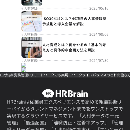
#
人事評価
2025/05/16
ISO30414とは？49項目の人事情報開
示規則と導入企業を解説
#
人材管理
2024/08/06
人材育成とは？何をやるの？基本的考
え方と具体的な企画方法を解説
#
人材育成
2024/07/30
HR大学
労務管理
リモートワークでも実現！ワークライフバランスのとれた働
HRBrainは従業員エクスペリエンスを高める組織診断サ
ーベイからタレントマネジメントまでをワンストップで
実現するクラウドサービスです。 「人材データの一元
管理」「最適配置」「離職防止・定着率アップ」「管理
職・リーダー育成」「人事評価の効率化」「エンゲージ