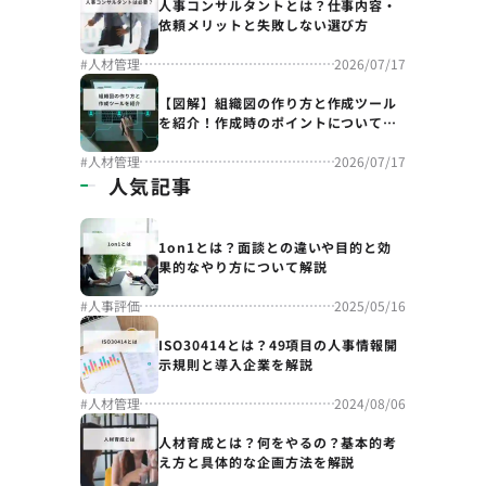
人事コンサルタントとは？仕事内容・
依頼メリットと失敗しない選び方
#
人材管理
2026/07/17
【図解】組織図の作り方と作成ツール
を紹介！作成時のポイントについても
解説
#
人材管理
2026/07/17
人気記事
1on1とは？面談との違いや目的と効
果的なやり方について解説
#
人事評価
2025/05/16
ISO30414とは？49項目の人事情報開
示規則と導入企業を解説
#
人材管理
2024/08/06
人材育成とは？何をやるの？基本的考
え方と具体的な企画方法を解説