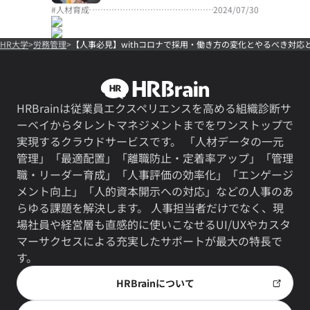
#
人材育成
2024/07/30
HR大学
労務管理
【人事必見】withコロナで採用・働き方の変化とやるべき対応
HRBrainは従業員エクスペリエンスを高める組織診断サ
ーベイからタレントマネジメントまでをワンストップで
実現するクラウドサービスです。 「人材データの一元
管理」「最適配置」「離職防止・定着率アップ」「管理
職・リーダー育成」「人事評価の効率化」「エンゲージ
メント向上」「人的資本開示への対応」などの人事のあ
らゆる課題を解決します。 人事担当者だけでなく、現
場社員や経営層も直感的に使いこなせるUI/UXやカスタ
マーサクセスによる充実したサポートが最大の特長で
す。
HRBrainについて