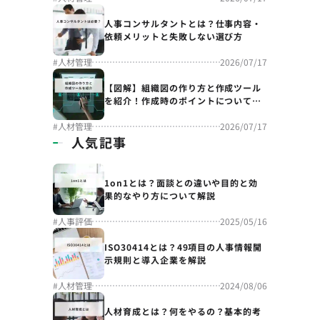
人事コンサルタントとは？仕事内容・
依頼メリットと失敗しない選び方
#
人材管理
2026/07/17
【図解】組織図の作り方と作成ツール
を紹介！作成時のポイントについても
解説
#
人材管理
2026/07/17
人気記事
1on1とは？面談との違いや目的と効
果的なやり方について解説
#
人事評価
2025/05/16
ISO30414とは？49項目の人事情報開
示規則と導入企業を解説
#
人材管理
2024/08/06
人材育成とは？何をやるの？基本的考