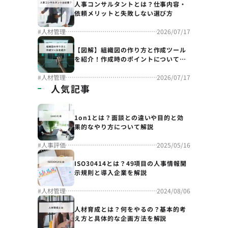
人事コンサルタントとは？仕事内容・
依頼メリットと失敗しない選び方
#
人材管理
2026/07/17
【図解】組織図の作り方と作成ツール
を紹介！作成時のポイントについても
解説
#
人材管理
2026/07/17
人気記事
1on1とは？面談との違いや目的と効
果的なやり方について解説
#
人事評価
2025/05/16
ISO30414とは？49項目の人事情報開
示規則と導入企業を解説
#
人材管理
2024/08/06
人材育成とは？何をやるの？基本的考
え方と具体的な企画方法を解説