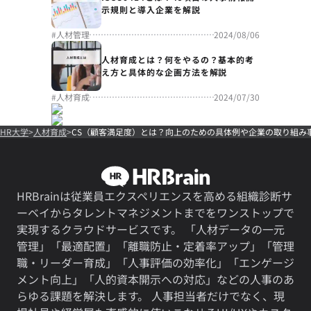
示規則と導入企業を解説
#
人材管理
2024/08/06
人材育成とは？何をやるの？基本的考
え方と具体的な企画方法を解説
#
人材育成
2024/07/30
HR大学
人材育成
CS（顧客満足度）とは？向上のための具体例や企業の取り組み
HRBrainは従業員エクスペリエンスを高める組織診断サ
ーベイからタレントマネジメントまでをワンストップで
実現するクラウドサービスです。 「人材データの一元
管理」「最適配置」「離職防止・定着率アップ」「管理
職・リーダー育成」「人事評価の効率化」「エンゲージ
メント向上」「人的資本開示への対応」などの人事のあ
らゆる課題を解決します。 人事担当者だけでなく、現