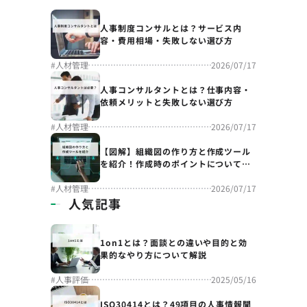
人事制度コンサルとは？サービス内
容・費用相場・失敗しない選び方
#
人材管理
2026/07/17
人事コンサルタントとは？仕事内容・
依頼メリットと失敗しない選び方
#
人材管理
2026/07/17
【図解】組織図の作り方と作成ツール
を紹介！作成時のポイントについても
解説
#
人材管理
2026/07/17
人気記事
1on1とは？面談との違いや目的と効
果的なやり方について解説
#
人事評価
2025/05/16
ISO30414とは？49項目の人事情報開