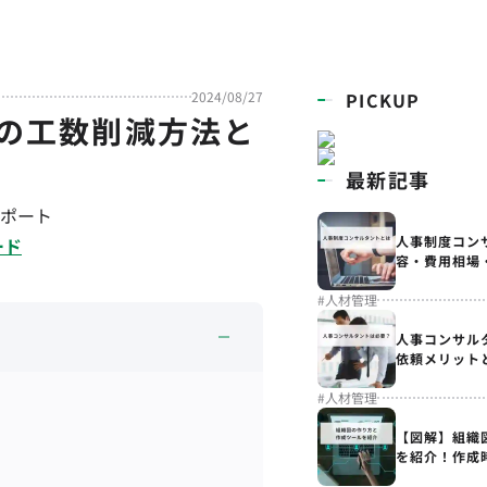
2024/08/27
PICKUP
の工数削減方法と
最新記事
ポート
人事制度コン
ード
容・費用相場
#
人材管理
人事コンサル
依頼メリット
#
人材管理
【図解】組織
を紹介！作成
解説