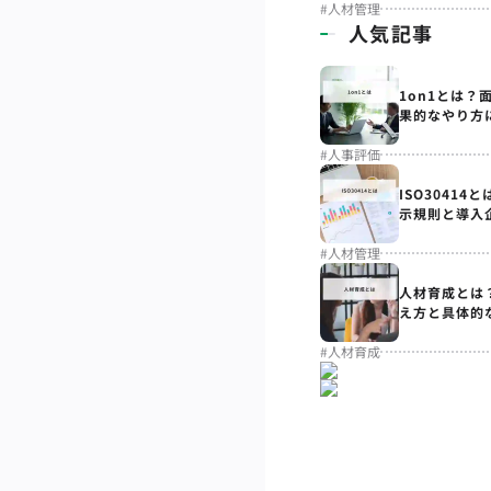
#
人材管理
人気記事
1on1とは？
果的なやり方
#
人事評価
ISO3041
示規則と導入
#
人材管理
人材育成とは
え方と具体的
#
人材育成