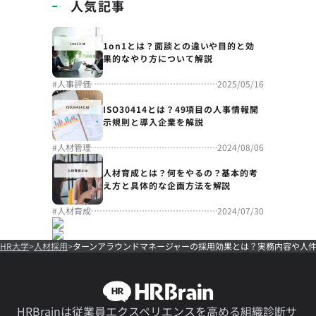
人気記事
1on1とは？面談との違いや目的と効
果的なやり方について解説
#
人事評価
2025/05/16
ISO30414とは？49項目の人事情報開
示規則と導入企業を解説
#
人材管理
2024/08/06
人材育成とは？何をやるの？基本的考
え方と具体的な企画方法を解説
#
人材育成
2024/07/30
HR大学
人材採用
ターンアラウンドマネージャーの採用効果とは？実務内容や人
HRBrainは従業員エクスペリエンスを高める組織診断サ