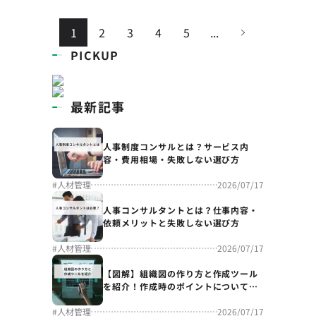
1
2
3
4
5
...
PICKUP
最新記事
人事制度コンサルとは？サービス内
容・費用相場・失敗しない選び方
#
人材管理
2026/07/17
人事コンサルタントとは？仕事内容・
依頼メリットと失敗しない選び方
#
人材管理
2026/07/17
【図解】組織図の作り方と作成ツール
を紹介！作成時のポイントについても
解説
#
人材管理
2026/07/17