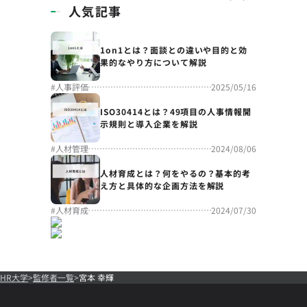
人気記事
1on1とは？面談との違いや目的と効
果的なやり方について解説
#
人事評価
2025/05/16
ISO30414とは？49項目の人事情報開
示規則と導入企業を解説
#
人材管理
2024/08/06
人材育成とは？何をやるの？基本的考
え方と具体的な企画方法を解説
#
人材育成
2024/07/30
HR大学
監修者一覧
宮本 幸輝