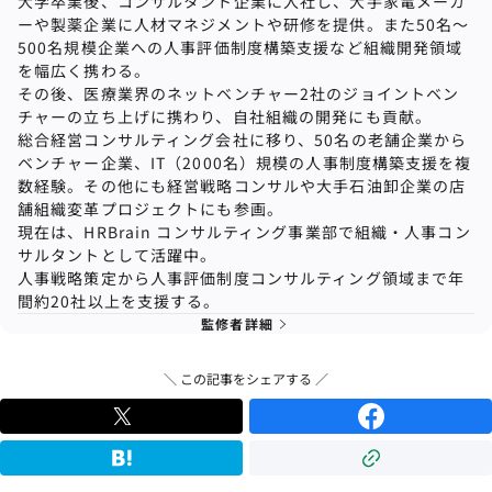
大学卒業後、コンサルタント企業に入社し、大手家電メーカ
ーや製薬企業に人材マネジメントや研修を提供。また50名〜
500名規模企業への⼈事評価制度構築⽀援など組織開発領域
を幅広く携わる。
その後、医療業界のネットベンチャー2社のジョイントベン
チャーの立ち上げに携わり、自社組織の開発にも貢献。
総合経営コンサルティング会社に移り、50名の⽼舗企業から
ベンチャー企業、IT（2000名）規模の⼈事制度構築⽀援を複
数経験。その他にも経営戦略コンサルや⼤⼿⽯油卸企業の店
舗組織変⾰プロジェクトにも参画。
現在は、HRBrain コンサルティング事業部で組織
・
人事コン
サルタントとして活躍中。
人事戦略策定から人事評価制度コンサルティング領域まで年
間約20社以上を支援する。
監修者詳細
＼ この記事をシェアする ／