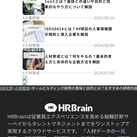
1on1とは？面談との違いや目的と効
果的なやり方について解説
#
人事評価
2025/05/16
ISO30414とは？49項目の人事情報開
示規則と導入企業を解説
#
人材管理
2024/08/06
人材育成とは？何をやるの？基本的考
え方と具体的な企画方法を解説
#
人材育成
2024/07/30
HR大学
人材育成
チームビルディング研修の意味と目的とは？おすすめの研修内
HRBrainは従業員エクスペリエンスを高める組織診断サ
ーベイからタレントマネジメントまでをワンストップで
実現するクラウドサービスです。 「人材データの一元