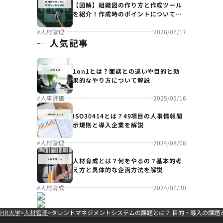
【図解】組織図の作り方と作成ツール
を紹介！作成時のポイントについても
解説
#
人材管理
2026/07/17
人気記事
1on1とは？面談との違いや目的と効
果的なやり方について解説
#
人事評価
2025/05/16
ISO30414とは？49項目の人事情報開
示規則と導入企業を解説
#
人材管理
2024/08/06
人材育成とは？何をやるの？基本的考
え方と具体的な企画方法を解説
#
人材育成
2024/07/30
HR大学
人材管理
タレントマネジメントシステムの課題とは？ 目的・導入の課題