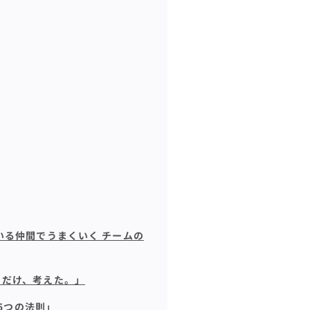
いる仲間でうまくいく チームの
とだけ、考えた。」
 5つの法則」