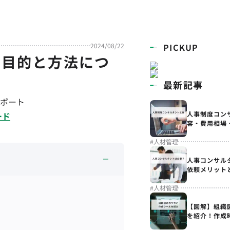
2024/08/22
PICKUP
や目的と方法につ
最新記事
ポート
人事制度コン
ード
容・費用相場
#
人材管理
人事コンサル
依頼メリット
#
人材管理
【図解】組織
を紹介！作成
解説