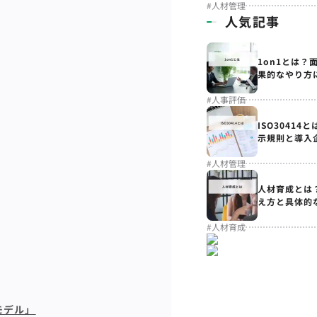
#
人材管理
人気記事
1on1とは？
果的なやり方
#
人事評価
ISO3041
示規則と導入
#
人材管理
人材育成とは
え方と具体的
#
人材育成
モデル」