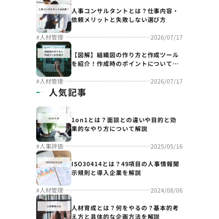
人事コンサルタントとは？仕事内容・
依頼メリットと失敗しない選び方
#
人材管理
2026/07/17
【図解】組織図の作り方と作成ツール
を紹介！作成時のポイントについても
解説
#
人材管理
2026/07/17
人気記事
1on1とは？面談との違いや目的と効
果的なやり方について解説
#
人事評価
2025/05/16
ISO30414とは？49項目の人事情報開
示規則と導入企業を解説
#
人材管理
2024/08/06
人材育成とは？何をやるの？基本的考
え方と具体的な企画方法を解説