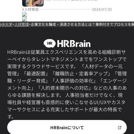
#
人材育成
2024/07/30
HR大学
人材管理
企業文化を醸成・浸透させる方法とは？事例付きでプロセスを
HRBrainは従業員エクスペリエンスを高める組織診断サ
ーベイからタレントマネジメントまでをワンストップで
実現するクラウドサービスです。 「人材データの一元
管理」「最適配置」「離職防止・定着率アップ」「管理
職・リーダー育成」「人事評価の効率化」「エンゲージ
メント向上」「人的資本開示への対応」などの人事のあ
らゆる課題を解決します。 人事担当者だけでなく、現
場社員や経営層も直感的に使いこなせるUI/UXやカスタ
マーサクセスによる充実したサポートが最大の特長で
す。
HRBrainについて