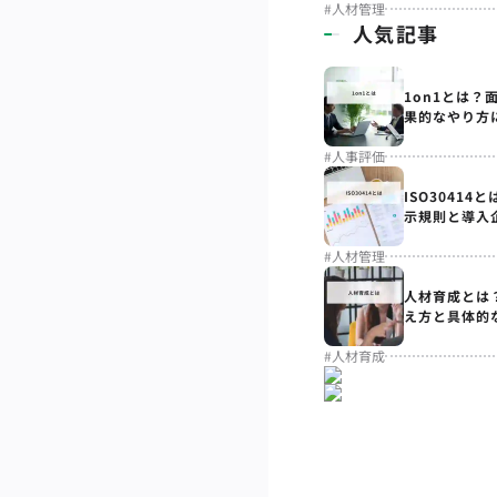
#
人材管理
人気記事
1on1とは？
果的なやり方
#
人事評価
ISO3041
示規則と導入
#
人材管理
人材育成とは
え方と具体的
#
人材育成