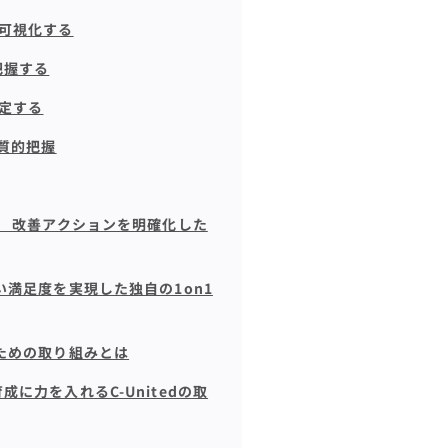
可視化する
把握する
測定する
質的把握
、 改善アクションを明確化した
満足度を実現した独自の1on1
ための取り組みとは
に力を入れるC-Unitedの取