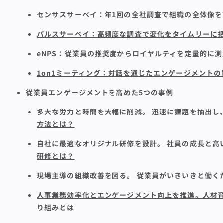
センサスサーベイ：年1回の全社調査で組織の全体像を
パルスサーベイ：高頻度な調査で変化をタイムリーに
eNPS：従業員の推奨度からロイヤルティを定量的に
1on1ミーティング：対話を通じたエンゲージメントの
従業員エンゲージメントを高めた5つの事例
多大な労力と時間を大幅に削減。 迅速に課題を抽出し
方法とは？
自社に最適なオリジナル研修を設計。 社員の成長と高い
研修とは？
現場主導の組織改善を図る。 従業員がいきいきと働く
人事業務効率化とエンゲージメント向上を推進。人材育成
り組みとは