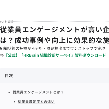
#
人材管理
従業員エンゲージメントが高い
は？成功事例や向上に効果的な
組織状態の把握から分析・課題抽出までワンストップで実現
⇒
【公式】「
HRBrain
組織診断サーベイ
」資料ダウンロード
目次
従業員エンゲージメントとは？
従業員満足度との違い