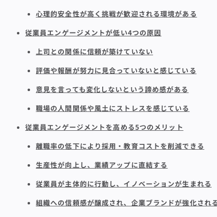
心理的安全性が高く挑戦が歓迎される環境がある
従業員エンゲージメントが低い4つの原因
上司との関係に信頼が築けていない
評価や報酬が努力に見合っていないと感じている
意見を言っても変化しないという諦め感がある
職場の人間関係や風土にストレスを感じている
従業員エンゲージメントを高める5つのメリット
離職率の低下により採用・教育コストを削減できる
生産性が向上し、業績アップに直結する
従業員が主体的に行動し、イノベーションが生まれる
組織への信頼感が醸成され、企業ブランドが強化され