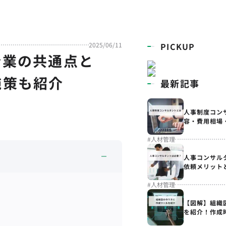
2025/06/11
PICKUP
企業の共通点と
施策も紹介
最新記事
人事制度コン
容・費用相場
#
人材管理
人事コンサル
依頼メリット
#
人材管理
【図解】組織
を紹介！作成
解説