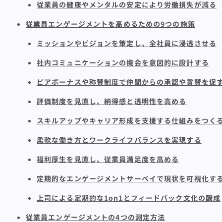
従業員の健康やメンタルの安定により労働損失が減る
従業員エンゲージメントを高めるための9つの施策
ミッションやビジョンを策定し、全社員に浸透させる
社内コミュニケーションの機会を意図的に設計する
ピアボーナスや称賛制度で仲間からの承認や賞賛を促
評価制度を見直し、納得感と透明性を高める
スキルアップやキャリア形成を支援する仕組みをつく
柔軟な働き方とワークライフバランスを実現する
福利厚生を見直し、従業員満足度を高める
定期的なエンゲージメントサーベイで現状を可視化す
上司による定期的な1on1とフィードバック文化の醸成
従業員エンゲージメントの4つの測定方法