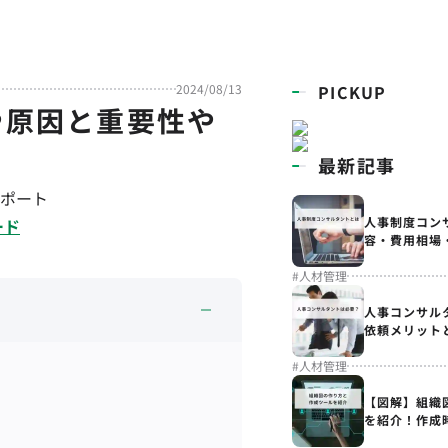
2024/08/13
PICKUP
や原因と重要性や
最新記事
ポート
人事制度コン
ード
容・費用相場
#
人材管理
人事コンサル
依頼メリット
#
人材管理
【図解】組織
を紹介！作成
解説