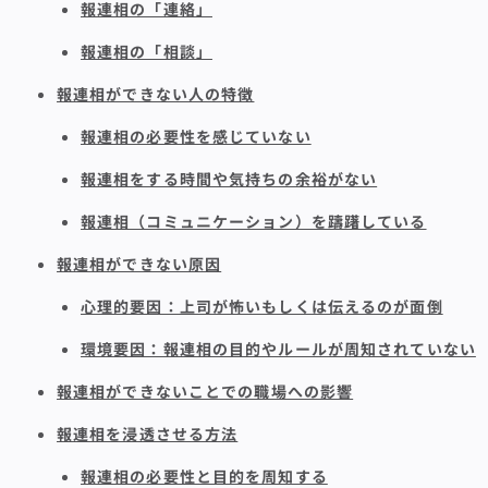
報連相の「連絡」
報連相の「相談」
報連相ができない人の特徴
報連相の必要性を感じていない
報連相をする時間や気持ちの余裕がない
報連相（コミュニケーション）を躊躇している
報連相ができない原因
心理的要因：上司が怖いもしくは伝えるのが面倒
環境要因：報連相の目的やルールが周知されていない
報連相ができないことでの職場への影響
報連相を浸透させる方法
報連相の必要性と目的を周知する