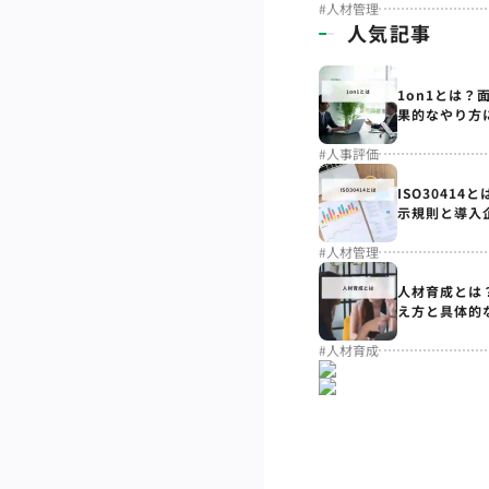
#
人材管理
人気記事
1on1とは？
果的なやり方
#
人事評価
ISO3041
示規則と導入
#
人材管理
人材育成とは
え方と具体的
#
人材育成