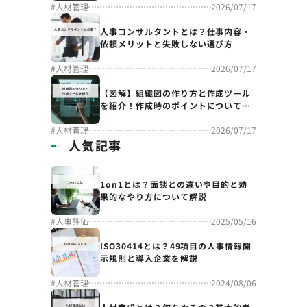
#
人材管理
2026/07/17
人事コンサルタントとは？仕事内容・
依頼メリットと失敗しない選び方
#
人材管理
2026/07/17
【図解】組織図の作り方と作成ツール
を紹介！作成時のポイントについても
解説
#
人材管理
2026/07/17
人気記事
1on1とは？面談との違いや目的と効
果的なやり方について解説
#
人事評価
2025/05/16
ISO30414とは？49項目の人事情報開
示規則と導入企業を解説
#
人材管理
2024/08/06