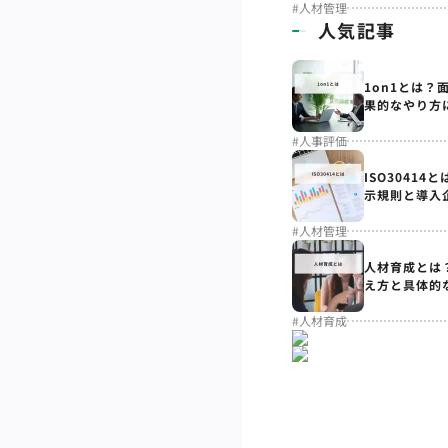
#
人材管理
人気記事
1on1とは？
果的なやり方
#
人事評価
ISO3041
示規則と導入
#
人材管理
人材育成とは
え方と具体的
#
人材育成