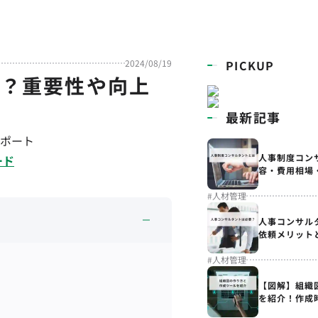
2024/08/19
PICKUP
は？重要性や向上
最新記事
ポート
人事制度コン
ード
容・費用相場
#
人材管理
人事コンサル
依頼メリット
#
人材管理
【図解】組織
を紹介！作成
解説