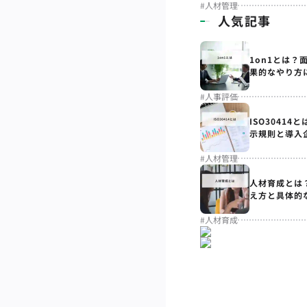
#
人材管理
人気記事
1on1とは？
果的なやり方
#
人事評価
ISO3041
示規則と導入
#
人材管理
人材育成とは
え方と具体的
#
人材育成