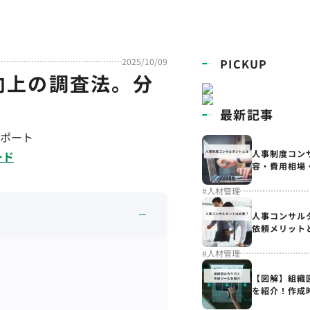
2025/10/09
PICKUP
向上の調査法。分
最新記事
ポート
人事制度コン
ード
容・費用相場
#
人材管理
人事コンサル
依頼メリット
#
人材管理
【図解】組織
を紹介！作成
解説