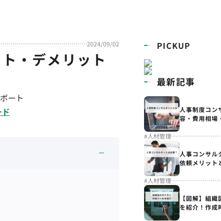
2024/09/02
PICKUP
ット・デメリット
最新記事
ポート
人事制度コン
ード
容・費用相場
#
人材管理
人事コンサル
依頼メリット
#
人材管理
【図解】組織
を紹介！作成
解説