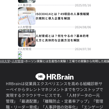
#
人事評価
2025/05/16
ISO30414とは？49項目の人事情報開
示規則と導入企業を解説
#
人材管理
2024/08/06
人材育成とは？何をやるの？基本的考
え方と具体的な企画方法を解説
#
人材育成
2024/07/30
HR大学
人材管理
ホーソン実験とは生産性の実験！工場での実験から判明した結
HRBrainは従業員エクスペリエンスを高める組織診断サ
ーベイからタレントマネジメントまでをワンストップで
実現するクラウドサービスです。 「人材データの一元
管理」「最適配置」「離職防止・定着率アップ」「管理
職・リーダー育成」「人事評価の効率化」「エンゲージ