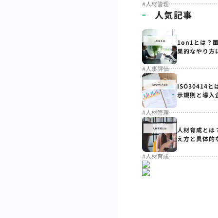
#
人材管理
人気記事
1on1とは？
果的なやり方
#
人事評価
ISO3041
示規則と導入
#
人材管理
人材育成とは
え方と具体的
#
人材育成