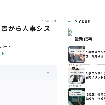
2024/08/26
PICKUP
背景から人事シス
最新記事
ポート
人事制度コン
ード
容・費用相場
#
人材管理
人事コンサル
依頼メリット
#
人材管理
【図解】組織
を紹介！作成
解説