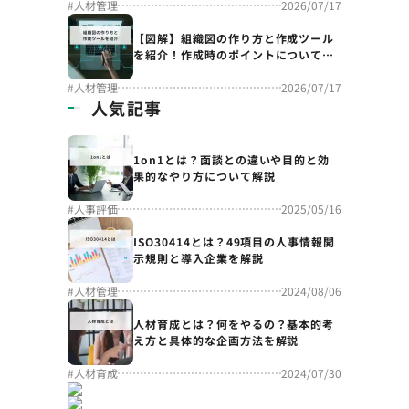
#
人材管理
2026/07/17
【図解】組織図の作り方と作成ツール
を紹介！作成時のポイントについても
解説
#
人材管理
2026/07/17
人気記事
1on1とは？面談との違いや目的と効
果的なやり方について解説
#
人事評価
2025/05/16
ISO30414とは？49項目の人事情報開
示規則と導入企業を解説
#
人材管理
2024/08/06
人材育成とは？何をやるの？基本的考
え方と具体的な企画方法を解説
#
人材育成
2024/07/30