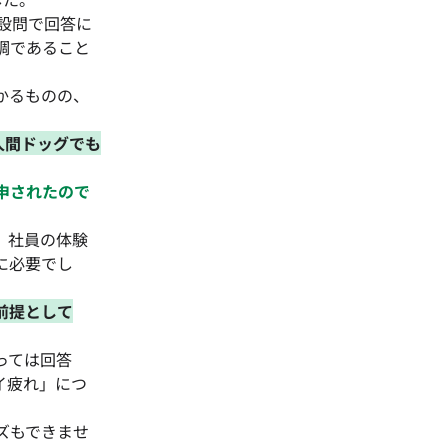
の設問で回答に
調であること
かるものの、
人間ドッグでも
申されたので
、社員の体験
に必要でし
前提として
っては回答
イ疲れ」につ
ズもできませ