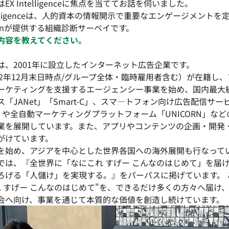
X Intelligenceに焦点を当ててお話を伺いました。
ntelligenceは、人的資本の情報開示で重要なエンゲージメント
ainが提供する組織診断サーベイです。
内容を教えてください。
は、2001年に設立したインターネット広告企業です。
2022年12月末日時点/グループ全体・臨時雇用者含む）が在籍し、
ーケティングを支援するエージェンシー事業を始め、国内最大
「JANet」「Smart-C」、スマ―トフォン向け広告配信サー
ver」や全自動マーケティングプラットフォーム「UNICORN」な
業を展開しています。また、アプリやコンテンツの企画・開発
がけています。
を始め、アジアを中心とした世界各国への海外展開も行なって
では、『全世界に「なにこれ すげー こんなのはじめて」を届
ろげる「人儲け」を実現する。』をパーパスに掲げています。 
れ すげー こんなのはじめて"を、できるだけ多くの方々へ届け
会へ向け、事業を通じて本質的な価値を創造し続けています。