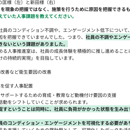
担当の匡様（左）と新田様（右）
イを現象の把握ではなく、施策を行うために原因を把握できる
えていた人事課題を教えてください。
社員のコンディション不調や、エンゲージメント低下について
因を把握できていませんでした。つまり、
社員の不調やエンゲ
きないという課題がありました。
める人事推進室は、社員の成長体験を積極的に推し進めること
けの持続的実現」を目指しています。
境改善など衛生要因の改善
戦を促す人事配置
をサポートするための育成・教育など動機付け要因の支援
活動をシフトしていくことが求められます。
促すということは同時に、社員に負荷がかかった状態を生み出
員のコンディション・エンゲージメントを可視化する必要があ
長を支援していくための羅針盤として、可視化したデータを活