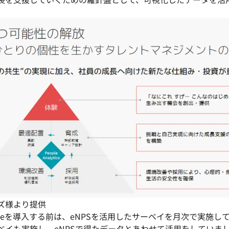
ズ様より提供
lligenceを導入する前は、eNPSを活用したサーベイを月次で実施
ベイも実施し、eNPSで得たデータとあわせて活用をしていま