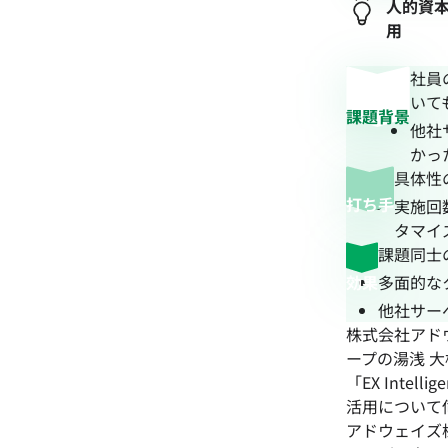
人的資
用
社員
いて
課題背景
他社
かっ
具体性の
打ち手
実施回
タマイ
課題同士
効果
多面的な
他社サー
株式会社アド
ープの湯浅 大様
「EX Int
活用について
アドウェイズ