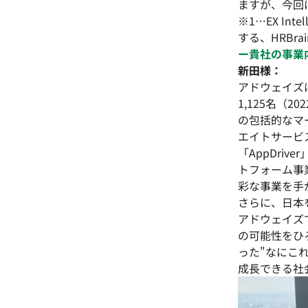
ますが、今回はE
※1…EX I
する、HRBr
ー貴社の事業
新田様：
アドウェイズ
1,125名（
の包括的なマ
エイトサービス
「AppDri
トフォーム事
彩な事業を手
さらに、日本
アドウェイズ
の可能性をひ
った"なにこ
成長できる社