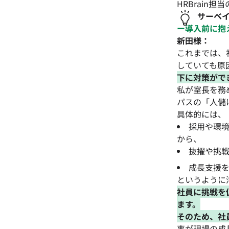
HRBrain
サーベ
ー導入前に抱
新田様：
これまでは、
していても原
下に対策がで
私が室長を務
パスの「人儲
具体的には、
採用や環
から、
抜擢や挑
成長支援
というように
社員に挑戦を
ます。
そのため、社
事が現場の成