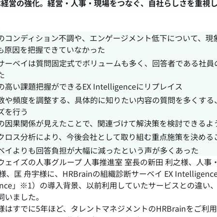
本経営の強化。経営・人事・現場をつなぐ、自社らしさを重視
のコンディション不調や、エンゲージメント低下について、現
も原因を把握できていなかった
サーベイは質問固定式でボリュームも多く、回答者である社員
た
高い課題把握ができるEX Intelligenceにリプレイス
数や頻度を調整する、具体的に知りたい内容の質問を多くする
ズを行う
の因果関係が見えたことで、関連づけて解決策を検討できるよ
クロス分析により、今後会社として取り組む重点施策を決める
ベイよりも回答負担が大幅に減ったという声が多くあった
ウェイズの人事グループ 人事推進室 室長の新田 利之様、人事
、匡 舟宇様に、HRBrainの組織診断サーベイ EX Intelligenc
elligence」※1）の導入背景、以前利用していたサービスとの違
伺いました。
様はすでに5年ほど、タレントマネジメントのHRBrainをご利