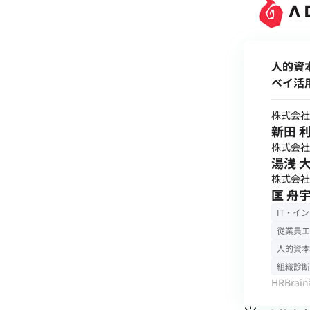
人的資
ベイ活
株式会社
新田 利
株式会社
湯浅 大
株式会社
匡 舟宇
IT・イ
従業員エ
人的資本
組織診断
HRBra