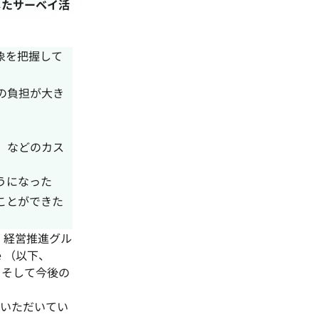
したサーベイ活
象を把握して
の負担が大き
、などのカス
うになった
ことができた
・経営推進グル
e （以下、
い、そして今後の
用いただいてい