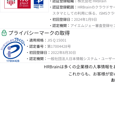
・認証登録組織：
株式会社 HRBrain
・認証登録範囲：
HRBrainのクラウ
スタマとしての利用に係る、ISMSク
・初回登録日：
2024年1月9日
・認定機関：
アイエムジェー審査登録セ
プライバシーマークの取得
・適用規格：
JIS Q 15001
・認定番号：
第17004428号
・初回登録日：
2022年8月30日
・認定機関：
一般社団法人日本情報システム・ユーザ
HRBrainは多くの企業様の人事情
これからも、お客様が安
お