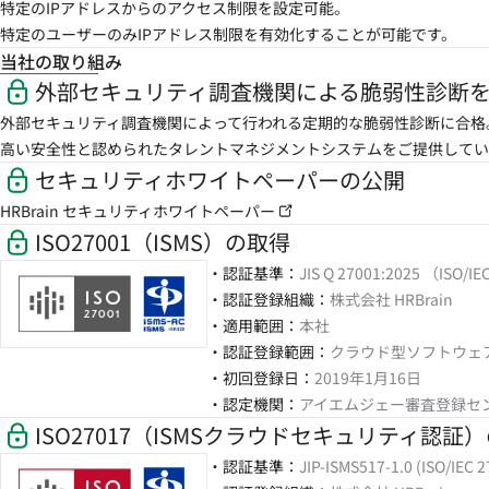
特定のIPアドレスからのアクセス制限を設定可能。
特定のユーザーのみIPアドレス制限を有効化することが可能です。
当社の取り組み
外部セキュリティ調査機関による脆弱性診断
外部セキュリティ調査機関によって行われる定期的な脆弱性診断に合格
高い安全性と認められたタレントマネジメントシステムをご提供してい
セキュリティホワイトペーパーの公開
HRBrain セキュリティホワイトペーパー
ISO27001（ISMS）の取得
・認証基準：
JIS Q 27001:2025 （ISO/I
・認証登録組織：
株式会社 HRBrain
・適用範囲：
本社
・認証登録範囲：
クラウド型ソフトウェ
・初回登録日：
2019年1月16日
・認定機関：
アイエムジェー審査登録セ
ISO27017（ISMSクラウドセキュリティ認証
・認証基準：
JIP-ISMS517-1.0 (ISO