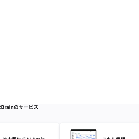
Brainの
サービス
社内版生成AI Brain
スキル管理