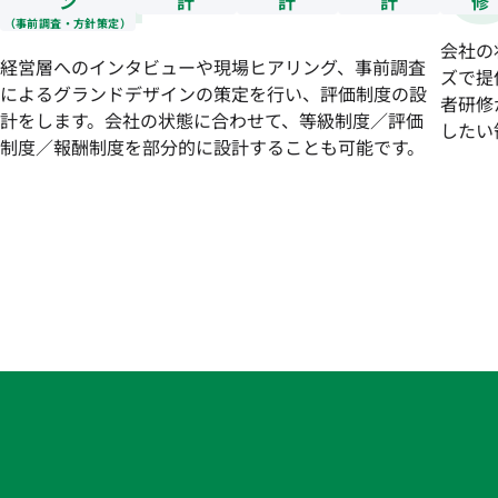
ン
計
計
計
修
（事前調査・方針策定）
会社の
経営層へのインタビューや現場ヒアリング、事前調査
ズで提
によるグランドデザインの策定を行い、評価制度の設
者研修
計をします。会社の状態に合わせて、等級制度／評価
したい
制度／報酬制度を部分的に設計することも可能です。