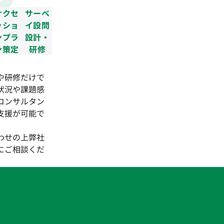
サクセ
サーベ
ッショ
イ設問
ンプラ
設計・
ン策定
研修
や研修だけで
状況や課題感
コンサルタン
支援が可能で
わせの上弊社
にご相談くだ