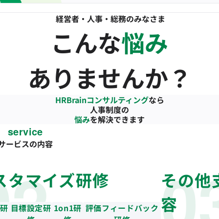
経営者・人事・総務のみなさま
こんな
悩み
ありませんか？
HRBrainコンサルティング
なら
人事制度の
悩み
を解決できます
service
サービスの内容
スタマイズ研修
その他
容
者研
目標設定研
1on1研
評価フィードバック