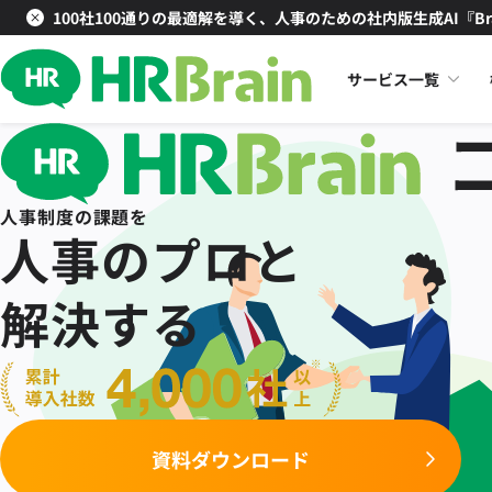
100社100通りの最適解を導く、人事のための社内版生成AI『Br
サービス一覧
人事制度の課題を
人事のプロと
解決する
資料ダウンロード