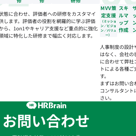
修
修
研修
MVV策
スキ
状態に合わせ、評価者への研修をカスタマイ
定支援
ルマ
供します。評価者の役割を網羅的に学ぶ評価
（ミッショ
ップ
ン／ビジョ
から、1on1やキャリア支援など重点的に強化
作成
ン／バリュ
領域に特化した研修まで幅広く対応します。
ー）
人事制度の設計
はなく、会社の
に合わせて弊社
トによる各種ご
す。
まずはお問い合
コンサルタント
さい。
お問い合わせ