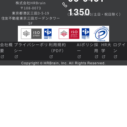
株式会社HRBrain
1350
〒108-0073
東京都港区三田3-5-19
（10:00~18:00/土日・祝日除く）
住友不動産東京三田ガーデンタワー
5F
会社概
プライバシーポリ
利用規約
AIポリシ
採
HR大
ログイ
要
シー
（PDF）
ー
用
学
ン
Copyright © HRBrain, Inc. All Rights Reserved.