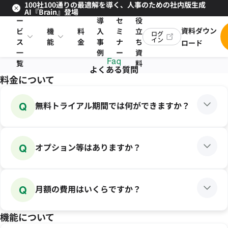
100社100通りの最適解を導く、人事のための社内版生成
サ
お
AI『Brain』登場
ー
導
セ
役
資料ダウン
ビ
機
料
入
ミ
立
ログ
イン
ス
能
金
事
ナ
ち
ロード
一
例
ー
資
Faq
覧
料
よくある質問
料金について
Q
無料トライアル期間では何ができますか？
Q
オプション等はありますか？
Q
月額の費用はいくらですか？
機能について