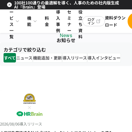
100社100通りの最適解を導く、人事のための社内版生成
サ
お
AI『Brain』登場
ー
導
セ
役
資料ダウン
ビ
機
料
入
ミ
立
ログ
イン
ス
能
金
事
ナ
ち
ロード
一
例
ー
資
News
覧
料
お知らせ
カテゴリで絞り込む
すべて
ニュース
機能追加・更新
導入リリース
導入インタビュー
2026/08/06
導入リリース