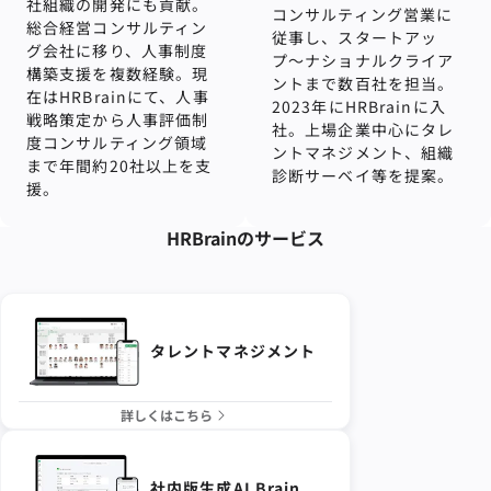
社組織の開発にも貢献。
コンサルティング営業に
総合経営コンサルティン
従事し、スタートアッ
グ会社に移り、⼈事制度
プ〜ナショナルクライア
構築⽀援を複数経験。現
ントまで数百社を担当。
在はHRBrainにて、人事
2023年にHRBrainに入
戦略策定から人事評価制
社。上場企業中心にタレ
度コンサルティング領域
ントマネジメント、組織
まで年間約20社以上を支
診断サーベイ等を提案。
援。
HRBrainの
サービス
タレントマネジメント
詳しくはこちら
社内版生成AI Brain