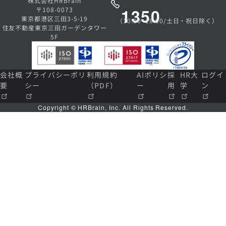
株式会社HRBrain
1350
〒108-0073
東京都港区三田3-5-19
（10:00~18:00/土日・祝日除く）
住友不動産東京三田ガーデンタワー
5F
会社概
プライバシーポリ
利用規約
AIポリシ
採
HR大
ログイ
要
シー
（PDF）
ー
用
学
ン
Copyright © HRBrain, Inc. All Rights Reserved.