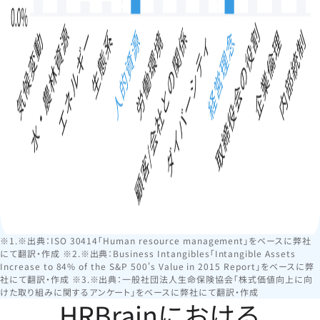
※1.※出典：ISO 30414「Human resource management」をベースに弊社
にて翻訳・作成 ※2.※出典：Business Intangibles「Intangible Assets
Increase to 84% of the S&P 500's Value in 2015 Report」をベースに弊
社にて翻訳・作成 ※3.※出典：一般社団法人生命保険協会「株式価値向上に向
けた取り組みに関するアンケート」をベースに弊社にて翻訳・作成
HRBrainにおける