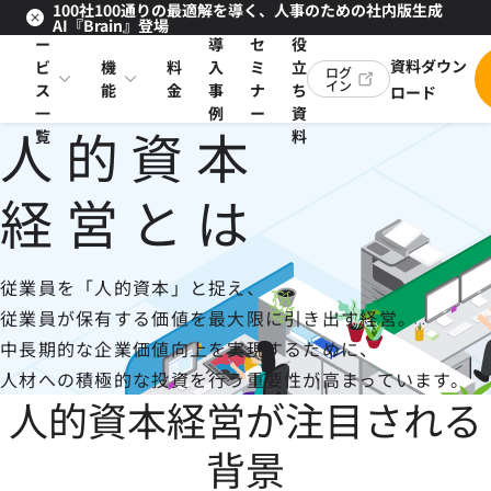
100社100通りの最適解を導く、人事のための社内版生成
サ
お
AI『Brain』登場
ー
導
セ
役
資料ダウン
ビ
機
料
入
ミ
立
ログ
イン
ス
能
金
事
ナ
ち
ロード
一
例
ー
資
人的資本
覧
料
経営とは
従業員を「人的資本」と捉え、
従業員が保有する価値を最大限に引き出す経営。
中長期的な企業価値向上を実現するために、
人材への積極的な投資を行う重要性が高まっています。
人的資本経営が注目される
背景