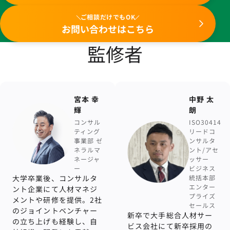
ご相談だけでもOK
お問い合わせはこちら
監修者
宮本 幸
中野 太
輝
朗
コンサル
ISO30414
ティング
リードコ
事業部 ゼ
ンサルタ
ネラルマ
ント/アセ
ネージャ
ッサー
ー
ビジネス
大学卒業後、コンサルタ
統括本部
エンター
ント企業にて人材マネジ
プライズ
メントや研修を提供。2社
セールス
のジョイントベンチャー
新卒で大手総合人材サー
の立ち上げも経験し、自
ビス会社にて新卒採用の