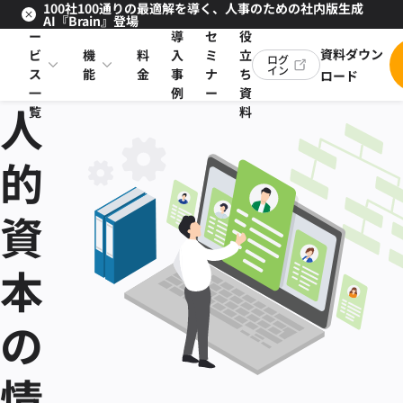
100社100通りの最適解を導く、人事のための社内版生成
サ
お
AI『Brain』登場
ー
導
セ
役
資料ダウン
ビ
機
料
入
ミ
立
ログ
イン
ス
能
金
事
ナ
ち
ロード
一
例
ー
資
人
覧
料
的
資
本
の
情