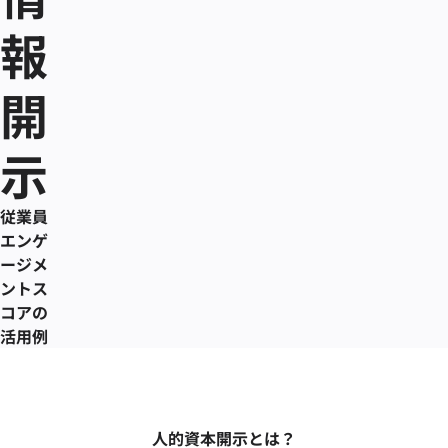
報
開
示
従業員
エンゲ
ージメ
ントス
コアの
活用例
人的資本開示とは？