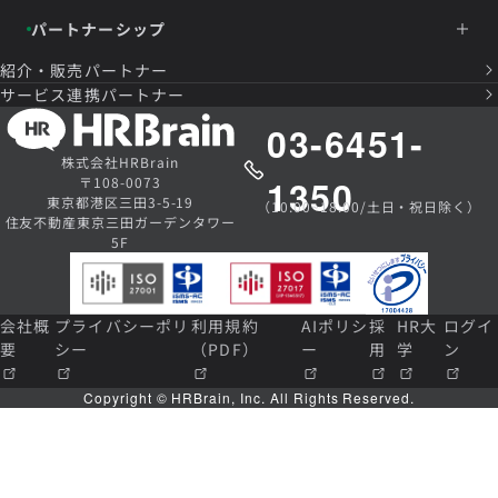
パートナーシップ
紹介・販売パートナー
サービス連携パートナー
03-6451-
株式会社HRBrain
1350
〒108-0073
東京都港区三田3-5-19
（10:00~18:00/土日・祝日除く）
住友不動産東京三田ガーデンタワー
5F
会社概
プライバシーポリ
利用規約
AIポリシ
採
HR大
ログイ
要
シー
（PDF）
ー
用
学
ン
Copyright © HRBrain, Inc. All Rights Reserved.