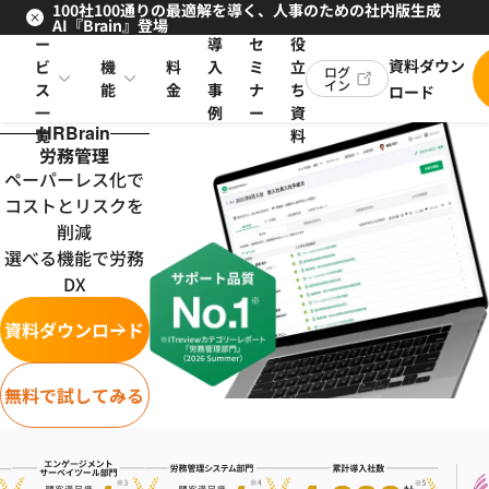
100社100通りの最適解を導く、人事のための社内版生成
サ
お
AI『Brain』登場
ー
導
セ
役
資料ダウン
ビ
機
料
入
ミ
立
ログ
イン
ス
能
金
事
ナ
ち
ロード
一
例
ー
資
HRBrain
覧
料
労務管理
ペーパーレス化で
コストとリスクを
削減
選べる機能で労務
DX
資料ダウンロード
無料で試してみる