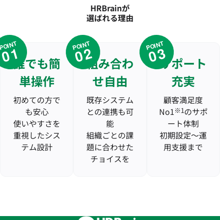
HRBrainが
選ばれる理由
POINT
POINT
POINT
01
02
03
誰でも簡
組み合わ
サポート
単操作
せ自由
充実
初めての方で
既存システム
顧客満足度
も安心
との連携も可
No1
※1
のサポ
使いやすさを
能
ート体制
重視したシス
組織ごとの課
初期設定〜運
テム設計
題に合わせた
用支援まで
チョイスを