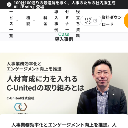
100社100通りの最適解を導く、人事のための社内版生成
サ
お
AI『Brain』登場
ー
導
セ
役
資料ダウン
ビ
機
料
入
ミ
立
ログ
イン
ス
能
金
事
ナ
ち
ロード
一
例
ー
資
Case
覧
料
導入事例
人事業務効率化とエンゲージメント向上を推進。人