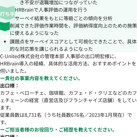
き不安が退職増加につながっていた
HRBrainで人事評価の運用を行う
打ち手
サーベイ結果をもとに等級ごとの傾向を分析
削減できた評価作業時間を、評価納得度向上のための施策
に使えるようになった
効果
課題点をサーベイスコアとして可視化できたことで、具体
的な対応策を講じられるようになった
C-United株式会社の管理本部 人事部の出口明宏様に、
HRBrain導入の経緯、具体的な活用方法、おすすめポイントを
伺いました。
ー貴社の事業内容を教えてください。
出口様：
カフェ・ベローチェ、珈琲館、カフェ・ド・クリエなどのカフ
ェチェーンの経営（直営店及びフランチャイズ店舗）をしてい
ます。
従業員数は8,731名（うち社員数676名／2023年1月現在）で
す。
ーご担当者様のお役回り・ご経歴を教えてください。
出口様：