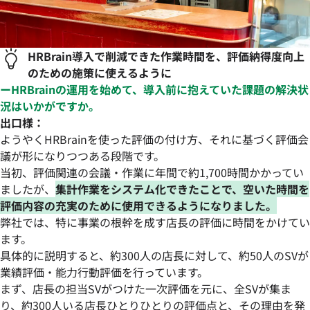
HRBrain導入で削減できた作業時間を、評価納得度向上
のための施策に使えるように
ーHRBrainの運用を始めて、導入前に抱えていた課題の解決状
況はいかがですか。
出口様：
ようやくHRBrainを使った評価の付け方、それに基づく評価会
議が形になりつつある段階です。
当初、評価関連の会議・作業に年間で約1,700時間かかってい
ましたが、
集計作業をシステム化できたことで、空いた時間を
評価内容の充実のために使用できるようになりました。
弊社では、特に事業の根幹を成す店長の評価に時間をかけてい
ます。
具体的に説明すると、約300人の店長に対して、約50人のSVが
業績評価・能力行動評価を行っています。
まず、店長の担当SVがつけた一次評価を元に、全SVが集ま
り、約300人いる店長ひとりひとりの評価点と、その理由を発