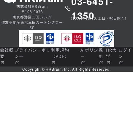
03-6451-
株式会社HRBrain
1350
〒108-0073
東京都港区三田3-5-19
（10:00~18:00/土日・祝日除く）
住友不動産東京三田ガーデンタワー
5F
会社概
プライバシーポリ
利用規約
AIポリシ
採
HR大
ログイ
要
シー
（PDF）
ー
用
学
ン
Copyright © HRBrain, Inc. All Rights Reserved.