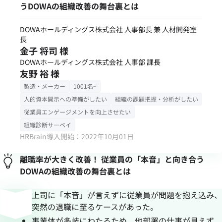
うDOWAの組織改善の舞台裏とは
DOWAホールディングス株式会社 人事部長 兼 人材開発室
長
金子 将司 様
DOWAホールディングス株式会社 人事部 課長
友野 裕 様
製造・メーカー
1001名~
人的資本開示への準備がしたい
組織の課題把握・分析がしたい
従業員エンゲージメントを向上させたい
組織診断サーベイ
HRBrain導入開始：2022年10月01日
離職率が大きく改善！ 従業員の「本音」と向き合う
DOWAの組織改善の舞台裏とは
上司に「本音」が言えずに従業員が問題を抱え込み、
突然の退職に至るケースがあった。
事業体が多岐にわたるため、他部署の仕事が見えず、