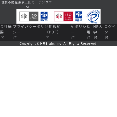
住友不動産東京三田ガーデンタワー
5F
会社概
プライバシーポリ
利用規約
AIポリシ
採
HR大
ログイ
要
シー
（PDF）
ー
用
学
ン
Copyright © HRBrain, Inc. All Rights Reserved.