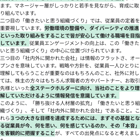
ます。マネージャー層がしっかりと若手を見ながら、育成に取
り組んでいます。
二つ目の「働きたいと思う組織づくり」では、従業員の定着を
重要視しています。
労働環境の整備や、ダイバーシティの推進
といった取り組みをすることで皆が安心して働ける職場を目指
しています。
従業員エンゲージメントの向上は、この「働きた
いと思う組織づくり」の中心に位置づけられています。
三つ目の「社内外に開かれた会社」は情報のフラットさ、オー
プンさを意味しています。戦略や方針を、従業員一人ひとりに
理解してもらうことが重要なのはもちろんのこと、社外に対し
ては、株主の方々はもちろん求職者の方やパートナー、お取引
先様といった
全ステークホルダーに向け、当社のことをより理
解していただけるように情報発信を意識しています。
このように、「勝ち抜ける人材層の拡充」「働きたいと思う組
織づくり」、そして「社内外に開かれた会社」であること。こ
れら
３つの大きな目標を達成するためには、まずその基盤とな
る従業員が今、何を思い、何を感じているのか、その「本音」
を客観的に把握すること
が、すべての出発点になると考えまし