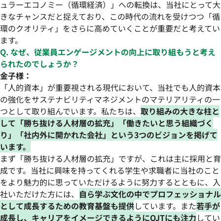
ュラーエコノミー（循環経済）」への転換は、当社にとって大
きなチャンスだと捉えており、この時代の流れを受けつつ「循
環のクオリティ」をさらに高めていくことが重要だと考えてい
ます。
Q. なぜ、従業員エンゲージメントの向上に取り組もうと考え
られたのでしょうか？
金子様：
「人的資本」が重要視される現代において、当社でも人的資本
の強化をサステナビリティマネジメントのマテリアリティの一
つとして取り組んでいます。私たちは、
取り組みの大きな柱と
して「勝ち抜ける人材層の拡充」「働きたいと思う組織づく
り」「社内外に開かれた会社」という3つのビジョンを掲げて
います。
まず「勝ち抜ける人材層の拡充」ですが、これは主に採用と育
成です。当社に興味を持ってくれる学生や求職者に当社のこと
をより魅力的に思っていただけるように努力するとともに、入
社いただけた方には、
自ら学ぶ文化の中でプロフェッショナル
として成長するための教育基盤も提供
しています。また
若手が
成長し、キャリアをイメージできるようにOJTにも注力
してい