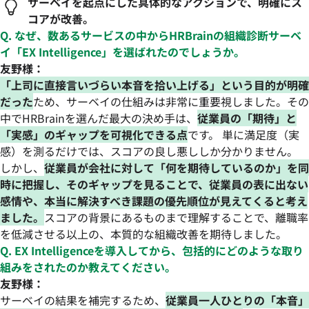
サーベイを起点にした具体的なアクションで、明確にス
コアが改善。
Q. なぜ、数あるサービスの中からHRBrainの組織診断サーベ
イ「EX Intelligence」を選ばれたのでしょうか。
友野様：
「上司に直接言いづらい本音を拾い上げる」という目的が明確
だった
ため、サーベイの仕組みは非常に重要視しました。その
中でHRBrainを選んだ最大の決め手は、
従業員の「期待」と
「実感」のギャップを可視化できる点
です。 単に満足度（実
感）を測るだけでは、スコアの良し悪ししか分かりません。
しかし、
従業員が会社に対して「何を期待しているのか」を同
時に把握し、そのギャップを見ることで、従業員の表に出ない
感情や、本当に解決すべき課題の優先順位が見えてくると考え
ました。
スコアの背景にあるものまで理解することで、離職率
を低減させる以上の、本質的な組織改善を期待しました。
Q. EX Intelligenceを導入してから、包括的にどのような取り
組みをされたのか教えてください。
友野様：
サーベイの結果を補完するため、
従業員一人ひとりの「本音」