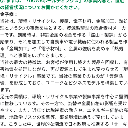
Q. まずは、「DOWAホールディングス」の事業内容と、直近
の経営状況についてお聞かせください。
金子様：
当社は、環境・リサイクル、製錬、電子材料、金属加工、熱処
理という5つの事業を柱とする、資源循環型の総合素材メーカ
ーです。創業時は、非鉄金属の地金を作る「鉱山・製錬」から
始まり、それを加工して自動車や電子機器に使われる製品を作
る「金属加工」や「電子材料」、金属の強度を高める「熱処
理」へと事業を広げてきました。
当社の最大の特徴は、お客様が使用し終えた製品を回収し、有
害物質を処理しながら、再び資源として生まれ変わらせる「環
境・リサイクル」事業です。当社の事業そのものが「資源循
環」を形成しており、ユニークなビジネスモデルを構築してい
ます。
足元の業績は、環境・リサイクル事業や製錬事業を中心に堅調
に推移しています。その一方で、為替や金属価格の影響を受け
やすく、また、近年では脱炭素の動きや、エネルギー価格の高
騰、地政学リスクの影響等、事業環境は絶えず変化していま
す。こうした中、世界的な潮流で日本政府も推進する「サーキ