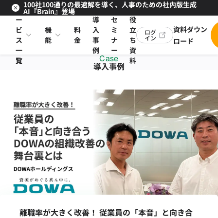
100社100通りの最適解を導く、人事のための社内版生成
サ
お
AI『Brain』登場
ー
導
セ
役
資料ダウン
ビ
機
料
入
ミ
立
ログ
イン
ス
能
金
事
ナ
ち
ロード
一
例
ー
資
Case
覧
料
導入事例
離職率が大きく改善！ 従業員の「本音」と向き合