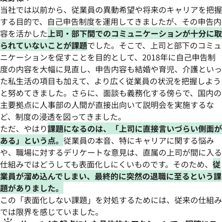
当社では以前から、従業員の異動希望や将来のキャリアを把握
する目的で、自己申告制度を運用してきましたが、その申告内
容を活かした
上司・部下間でのコミュニケーションが十分に取
られていないことが課題
でした。そこで、上司と部下のコミュ
ニケーションを促すことを目的として、2018年に自己申告制
度の内容を大幅に見直し、申告内容も結婚や育児、介護といっ
た私生活の項目も加えて、より広く従業員の状況を把握しよう
と努めてきました。さらに、面談も義務化する傍らで、国内の
主要拠点に人事部の人間が直接出向いて説明会を実施するな
ど、制度の浸透を図ってきました。
ただ、やはり
課題になるのは、「上司に直接言いづらい側面が
ある」という点。
従業員の本音、特にキャリアに関する悩み
や、職場に対するデリケートな意見は、直属の上司が間に入る
仕組みではどうしても表面化しにくいものです。そのため、
従
業員が溜め込んでしまい、最終的に突然の退職に至るという課
題がありました。
この「表面化しない課題」を対処するためには、従来の仕組み
では限界を感じていました。