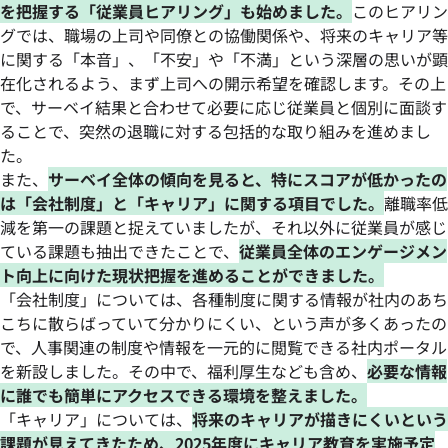
を把握する「従業員ヒアリング」も始めました。
このヒアリン
グでは、職場の上司や同僚との協働関係や、将来のキャリア等
に関する「本音」、「不安」や「不満」という深層の思いが顕
在化されるよう、まず上司への開示希望を確認します。その上
で、サーベイ結果と合わせて必要に応じ従業員と個別に面談す
ることで、突然の退職に対する包括的な取り組みを進めまし
た。
また、
サーベイ全体の傾向を見ると、特にスコアが低かったの
は「会社制度」と「キャリア」に関する項目でした。
離職率低
減を第一の課題と捉えていましたが、それ以外に従業員が感じ
ている課題も抽出できたことで、
従業員全体のエンゲージメン
ト向上に向けた現状把握を進めることができました。
「会社制度」については、各種制度に関する情報が社内のあち
こちに散らばっていて分かりにくい、という声が多くあったの
で、人事関連の制度や情報を一元的に閲覧できる社内ポータル
を新設しました。その中で、福利厚生なども含め、
必要な情報
に誰でも簡単にアクセスできる環境を整えました。
「キャリア」については、
将来のキャリアが描きにくいという
課題が見えてきたため、2025年度にキャリア教育を実施予定