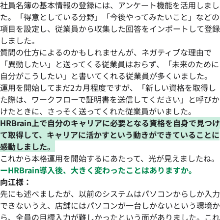
社員名簿の基本情報の登録には、アンケート機能を活用しまし
た。「得意としている分野」「今後やってみたいこと」などの
項目を設定し、従業員から収集した回答をインポートして登録
しました。
質問の仕方によるのかもしれませんが、ネガティブな理由で
「異動したい」と送ってくる従業員はおらず、「未来のために
自分がこうしたい」と書いてくれる従業員が多くいました。
運用を開始してまだ2カ月程度ですが、「新しい資格を取得し
た際は、ワークフローで証明書を送信してください」と呼びか
けたときに、さっそく送ってくれた従業員がいました。
HRBrain上で自分のキャリアに必要となる資格を自身で見つけ
て取得して、キャリアに活かすという動きができていることに
感動しました。
これから本格運用を開始するにあたって、光が見えましたね。
ーHRBrain導入後、大きく変わったことはありますか。
向江様：
先にも述べましたが、以前のシステムはパソコンからしか入力
できないうえ、店舗にはパソコンが一台しかないという環境か
ら、全員の目標入力が難しかったという面がありました。これ