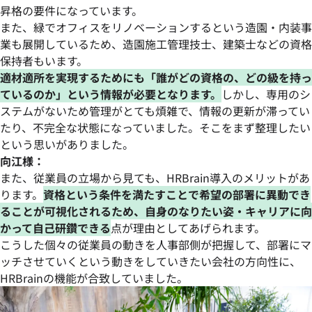
昇格の要件になっています。
また、緑でオフィスをリノベーションするという造園・内装事
業も展開しているため、造園施工管理技士、建築士などの資格
保持者もいます。
適材適所を実現するためにも「誰がどの資格の、どの級を持っ
ているのか」という情報が必要となります。
しかし、専用のシ
ステムがないため管理がとても煩雑で、情報の更新が滞ってい
たり、不完全な状態になっていました。そこをまず整理したい
という思いがありました。
向江様：
また、従業員の立場から見ても、HRBrain導入のメリットがあ
ります。
資格という条件を満たすことで希望の部署に異動でき
ることが可視化されるため、自身のなりたい姿・キャリアに向
かって自己研鑽できる
点が理由としてあげられます。
こうした個々の従業員の動きを人事部側が把握して、部署にマ
ッチさせていくという動きをしていきたい会社の方向性に、
HRBrainの機能が合致していました。