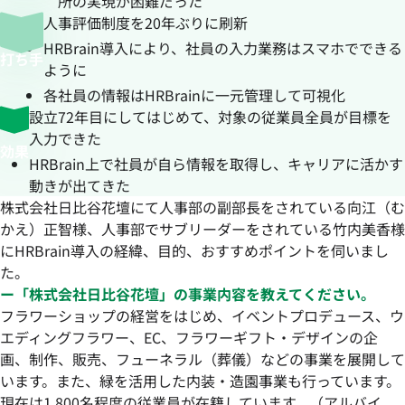
所の実現が困難だった
人事評価制度を20年ぶりに刷新
HRBrain導入により、社員の入力業務はスマホでできる
打ち手
ように
各社員の情報はHRBrainに一元管理して可視化
設立72年目にしてはじめて、対象の従業員全員が目標を
入力できた
効果
HRBrain上で社員が自ら情報を取得し、キャリアに活かす
動きが出てきた
株式会社日比谷花壇にて人事部の副部長をされている向江（む
かえ）正智様、人事部でサブリーダーをされている竹内美香様
にHRBrain導入の経緯、目的、おすすめポイントを伺いまし
た。
ー「株式会社日比谷花壇」の事業内容を教えてください。
フラワーショップの経営をはじめ、イベントプロデュース、ウ
エディングフラワー、EC、フラワーギフト・デザインの企
画、制作、販売、フューネラル（葬儀）などの事業を展開して
います。また、緑を活用した内装・造園事業も行っています。
現在は1,800名程度の従業員が在籍しています。（アルバイ