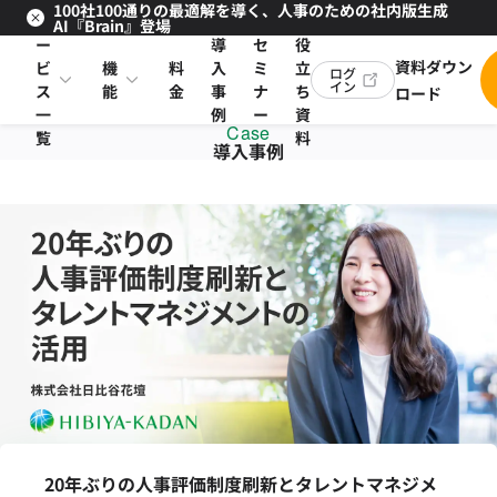
100社100通りの最適解を導く、人事のための社内版生成
サ
お
AI『Brain』登場
ー
導
セ
役
資料ダウン
ビ
機
料
入
ミ
立
ログ
イン
ス
能
金
事
ナ
ち
ロード
一
例
ー
資
Case
覧
料
導入事例
20年ぶりの人事評価制度刷新とタレントマネジメ