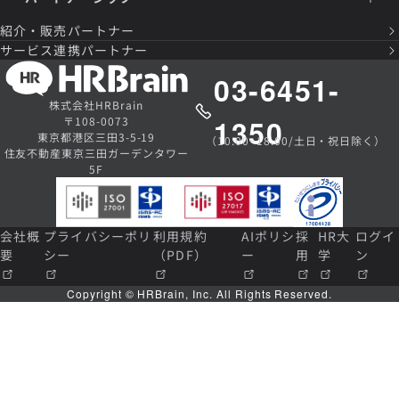
紹介・販売パートナー
サービス連携パートナー
03-6451-
株式会社HRBrain
1350
〒108-0073
東京都港区三田3-5-19
（10:00~18:00/土日・祝日除く）
住友不動産東京三田ガーデンタワー
5F
会社概
プライバシーポリ
利用規約
AIポリシ
採
HR大
ログイ
要
シー
（PDF）
ー
用
学
ン
Copyright © HRBrain, Inc. All Rights Reserved.