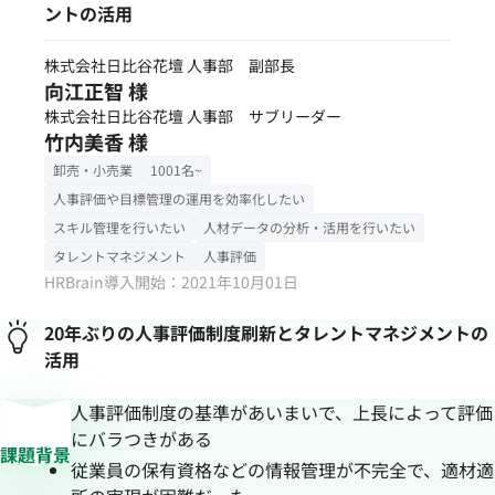
ントの活用
株式会社日比谷花壇 人事部 副部長
向江正智 様
株式会社日比谷花壇 人事部 サブリーダー
竹内美香 様
卸売・小売業
1001名~
人事評価や目標管理の運用を効率化したい
スキル管理を行いたい
人材データの分析・活用を行いたい
タレントマネジメント
人事評価
HRBrain導入開始：2021年10月01日
20年ぶりの人事評価制度刷新とタレントマネジメントの
活用
人事評価制度の基準があいまいで、上長によって評価
にバラつきがある
課題背景
従業員の保有資格などの情報管理が不完全で、適材適