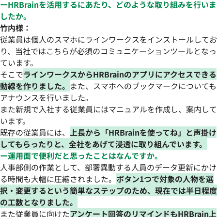
ーHRBrainを活用するにあたり、どのような取り組みを行いま
したか。
竹内様：
従業員は個人のスマホにラインワークスをインストールしてお
り、当社ではこちらが必須のコミュニケーションツールとなっ
ています。
そこで
ラインワークスからHRBrainのアプリにアクセスできる
動線を作りました。
また、スマホへのブックマークについても
アナウンスを行いました。
また新規で入社する従業員にはマニュアルを作成し、案内して
います。
既存の従業員には、
上長から「HRBrainを使ってね」と声掛け
してもらったりと、全社をあげて浸透に取り組んでいます。
ー運用面で便利だと思ったことはなんですか。
人事部側の作業として、部署異動する人員のデータ更新にかけ
る時間も大幅に圧縮されました。
ボタン1つで対象の人物を選
択・変更するという簡単なステップのため、現在では半日程度
の工数となりました。
また従業員に向けた
アンケート回答のリマインドもHRBrain上