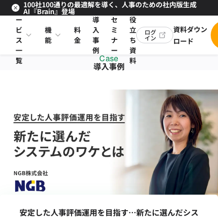
100社100通りの最適解を導く、人事のための社内版生成
サ
お
AI『Brain』登場
ー
導
セ
役
資料ダウン
ビ
機
料
入
ミ
立
ログ
イン
ス
能
金
事
ナ
ち
ロード
一
例
ー
資
Case
覧
料
導入事例
安定した人事評価運用を目指す…新たに選んだシス