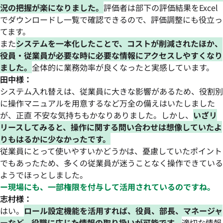
況の把握が楽になりました。
評価者は部下の評価結果をExcel
でダウンロードし一覧で確認できるので、評価調整にも役立っ
てます。
また
システムを一本化したことで、コストが削減されたほか、
役員・従業員が必要な時に必要な情報にアクセスしやすくなり
ました。
全体的に業務効率が良くなったと実感しています。
田中様：
システム入れ替えは、従業員に大きな影響があるため、役割別
に操作マニュアルを用意するなど万全の備えはいたしました
が、正直 不安な気持ちもかなりありました。しかし、
いざリ
リースしてみると、操作に関する問い合わせは想像していたよ
りもはるかに少なかったです。
従業員にとって使いやすいかどうかは、憂慮していたポイント
でもあったため、多くの従業員が迷うことなく操作できている
ようでほっとしました。
ー現場にも、一部権限を付与して活用されているのですね。
志村様：
はい。
ロール設定機能を活用すれば、役員、部長、マネージャ
ーなど、役職に応じた情報の取り扱いが可能です。
適切な情報