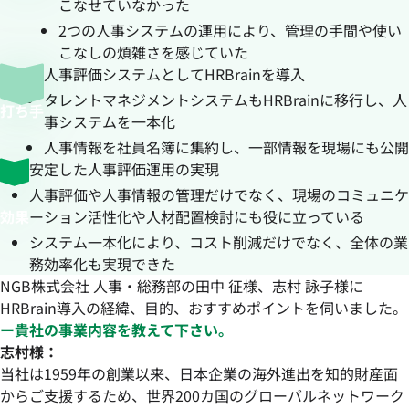
こなせていなかった
2つの人事システムの運用により、管理の手間や使い
こなしの煩雑さを感じていた
人事評価システムとしてHRBrainを導入
タレントマネジメントシステムもHRBrainに移行し、人
打ち手
事システムを一本化
人事情報を社員名簿に集約し、一部情報を現場にも公開
安定した人事評価運用の実現
人事評価や人事情報の管理だけでなく、現場のコミュニケ
効果
ーション活性化や人材配置検討にも役に立っている
システム一本化により、コスト削減だけでなく、全体の業
務効率化も実現できた
NGB株式会社 人事・総務部の田中 征様、志村 詠子様に
HRBrain導入の経緯、目的、おすすめポイントを伺いました。
ー貴社の事業内容を教えて下さい。
志村様：
当社は1959年の創業以来、日本企業の海外進出を知的財産面
からご支援するため、世界200カ国のグローバルネットワーク