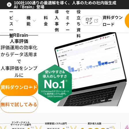
100社100通りの最適解を導く、人事のための社内版生成
サ
お
AI『Brain』登場
ー
導
セ
役
資料ダウン
ビ
機
料
入
ミ
立
ログ
イン
ス
能
金
事
ナ
ち
ロード
一
例
ー
資
HRBrain
覧
料
人事評価
評価運用の効率化
からデータ活用ま
で
人事評価をシンプ
ルに
資料ダウンロード
無料で試してみる