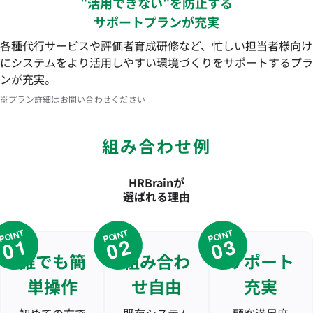
"活用できない"を防止する
サポートプランが充実
各種代行サービスや評価者育成研修など、忙しい担当者様向け
にシステムをより活用しやすい環境づくりをサポートするプラ
ンが充実。
※プラン詳細はお問い合わせください
組み合わせ例
HRBrainが
選ばれる理由
POINT
POINT
POINT
01
02
03
誰でも簡
組み合わ
サポート
単操作
せ自由
充実
初めての方で
既存システム
顧客満足度