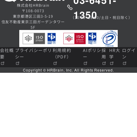
03-6451-
株式会社HRBrain
1350
〒108-0073
東京都港区三田3-5-19
（10:00~18:00/土日・祝日除く）
住友不動産東京三田ガーデンタワー
5F
会社概
プライバシーポリ
利用規約
AIポリシ
採
HR大
ログイ
要
シー
（PDF）
ー
用
学
ン
Copyright © HRBrain, Inc. All Rights Reserved.