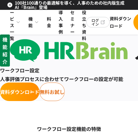
100社100通りの最適解を導く、人事のための社内版生成
サ
お
AI『Brain』登場
ー
導
セ
役
資料ダウン
ビ
機
料
入
ミ
立
ログ
イン
ス
能
金
事
ナ
ち
ロード
一
例
ー
資
覧
料
機
能
紹
介
ワークフロー設定
人事評価プロセスに合わせてワークフローの設定が可能
資料ダウンロード
無料お試し
ワークフロー設定機能の特徴