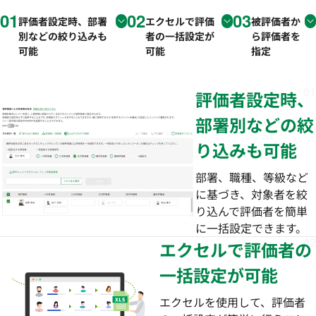
01
02
03
評価者設定時、部署
エクセルで評価
被評価者か
別などの絞り込みも
者の一括設定が
ら評価者を
可能
可能
指定
01
評価者設定時、
部署別などの絞
り込みも可能
部署、職種、等級など
に基づき、対象者を絞
り込んで評価者を簡単
に一括設定できます。
02
エクセルで評価者の
一括設定が可能
エクセルを使用して、評価者