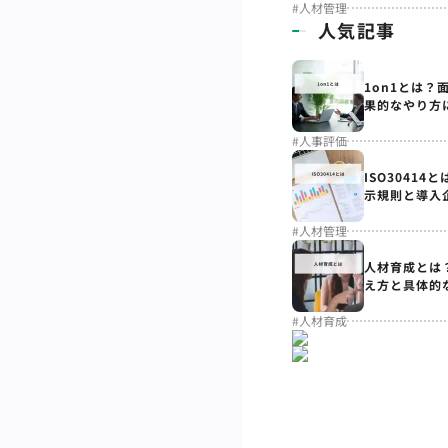
#
人材管理
人気記事
1on1とは？
果的なやり方
#
人事評価
ISO3041
示規則と導入
#
人材管理
人材育成とは
え方と具体的
#
人材育成