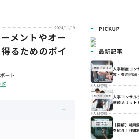
2024/11/19
PICKUP
リーメントやオー
を得るためのポイ
最新記事
人事制度コン
ポート
容・費用相場
ード
#
人材管理
人事コンサル
依頼メリット
#
人材管理
【図解】組織
を紹介！作成
解説