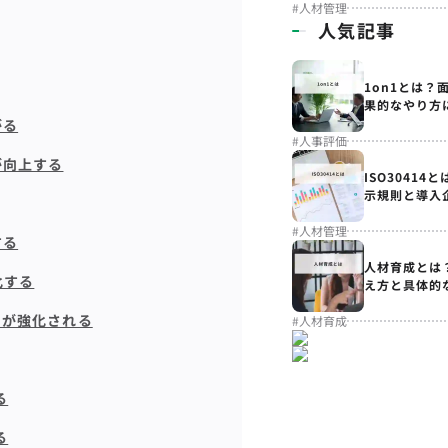
#
人材管理
人気記事
1on1とは？
果的なやり方
がる
#
人事評価
が向上する
ISO3041
示規則と導入
#
人材管理
する
人材育成とは
化する
え方と具体的
力が強化される
#
人材育成
る
る