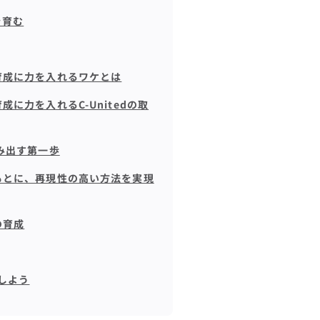
を育む
育成に力を入れるワケとは
に力を入れるC-Unitedの取
み出す第一歩
もとに、再現性の高い方法を実現
の育成
しよう