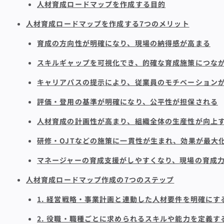
人材育成ロードマップを作成する目的
人材育成ロードマップを作成する7つのメリット
育成の方向性が明確になり、現場の納得感が高まる
スキルギャップを可視化でき、的確な育成施策につな
キャリアパスの提示により、従業員のモチベーション
評価・登用の基準が明確になり、公平性が担保される
人材育成の計画性が高まり、組織全体の生産性が向上
研修・OJTなどの施策に一貫性が生まれ、効果が最大
マネージャーの育成支援がしやすくなり、現場の育成
人材育成ロードマップ作成の7つのステップ
1. 経営戦略・事業計画と連動した人材要件を明確にす
2. 役職・職種ごとに求められるスキルや能力を定義す