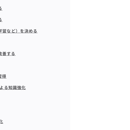
る
る
己学習など）を決める
改善する
ル習得
講義による知識強化
化