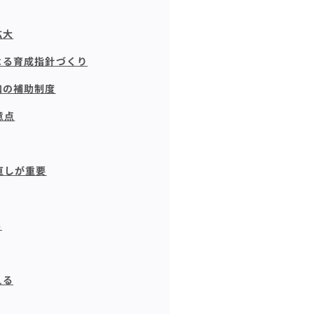
拡大
よる育成指針づくり
加の補助制度
意点
直しが重要
る
える