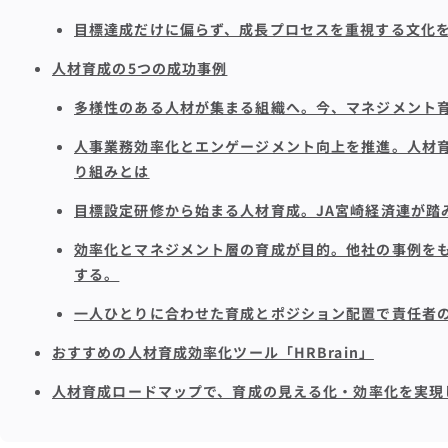
目標達成だけに偏らず、成長プロセスを重視する文化
人材育成の5つの成功事例
多様性のある人材が集まる組織へ。今、マネジメント
人事業務効率化とエンゲージメント向上を推進。人材育成
り組みとは
目標設定研修から始まる人材育成。JA宮崎経済連が踏
効率化とマネジメント層の育成が目的。他社の事例を
する。
一人ひとりに合わせた育成とポジション配置で責任者
おすすめの人材育成効率化ツール「HRBrain」
人材育成ロードマップで、育成の見える化・効率化を実現