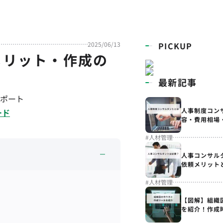
2025/06/13
PICKUP
メリット・作成の
最新記事
ポート
人事制度コン
ード
容・費用相場
#
人材管理
人事コンサル
依頼メリット
#
人材管理
【図解】組織
を紹介！作成
解説