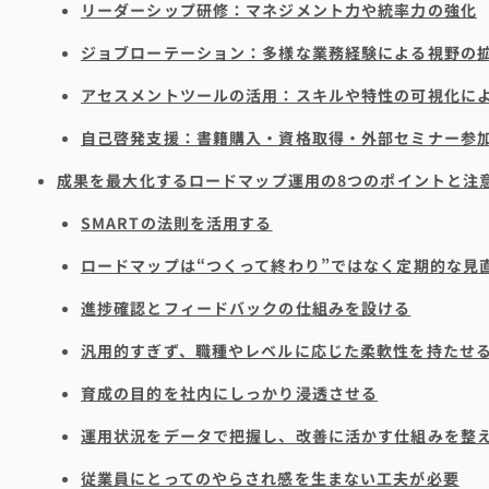
リーダーシップ研修：マネジメント力や統率力の強化
ジョブローテーション：多様な業務経験による視野の
アセスメントツールの活用：スキルや特性の可視化に
自己啓発支援：書籍購入・資格取得・外部セミナー参
成果を最大化するロードマップ運用の8つのポイントと注
SMARTの法則を活用する
ロードマップは“つくって終わり”ではなく定期的な見
進捗確認とフィードバックの仕組みを設ける
汎用的すぎず、職種やレベルに応じた柔軟性を持たせ
育成の目的を社内にしっかり浸透させる
運用状況をデータで把握し、改善に活かす仕組みを整
従業員にとってのやらされ感を生まない工夫が必要