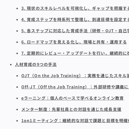
3. 現状のスキルレベルを可視化し、ギャップを把握す
4. 育成ステップを時系列で整理し、到達目標を設定す
5. 各ステップに対応した育成手法（研修・OJT・自
6. ロードマップを見える化し、現場と共有・運用する
7. 定期的にレビュー・アップデートを行い、継続的に
人材育成の9つの手法
OJT（On the Job Training）：実務を通じたスキ
Off-JT（Off the Job Training）：外部研修や
eラーニング：個人のペースで学べるオンライン教育
メンター制度：先輩社員との対話を通じた成長支援
1on1ミーティング：継続的な対話で課題と目標を明確