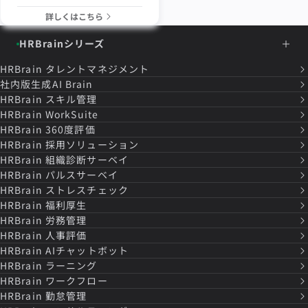
詳しくはこちら
HRBrainシリーズ
HRBrain
タレントマネジメント
社内版生成AI Brain
HRBrain
スキル管理
HRBrain
WorkSuite
HRBrain
360度評価
HRBrain
採用ソリューション
HRBrain
組織診断サーベイ
HRBrain
パルスサーベイ
HRBrain
ストレスチェック
HRBrain
福利厚生
HRBrain
労務管理
HRBrain
人事評価
HRBrain
AIチャットボット
HRBrain
ラーニング
HRBrain
ワークフロー
HRBrain
勤怠管理