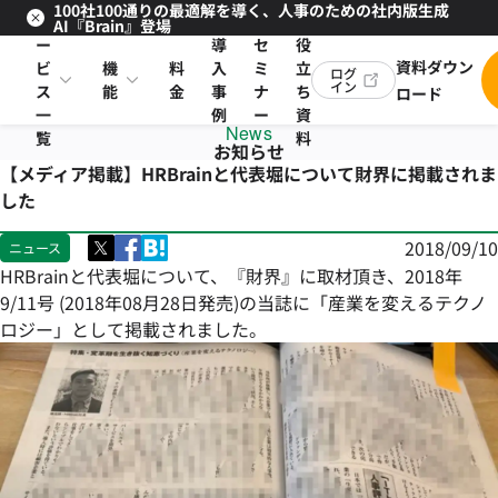
100社100通りの最適解を導く、人事のための社内版生成
サ
お
AI『Brain』登場
ー
導
セ
役
資料ダウン
ビ
機
料
入
ミ
立
ログ
イン
ス
能
金
事
ナ
ち
ロード
一
例
ー
資
News
覧
料
お知らせ
【メディア掲載】HRBrainと代表堀について財界に掲載されま
した
2018/09/10
ニュース
HRBrainと代表堀について、『財界』に取材頂き、2018年
9/11号 (2018年08月28日発売)の当誌に「産業を変えるテクノ
ロジー」として掲載されました。