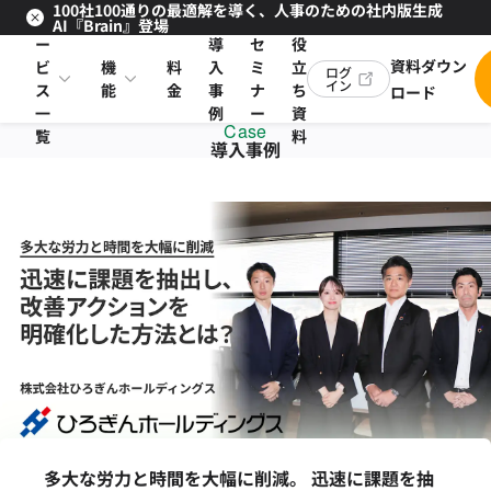
100社100通りの最適解を導く、人事のための社内版生成
サ
お
AI『Brain』登場
ー
導
セ
役
資料ダウン
ビ
機
料
入
ミ
立
ログ
イン
ス
能
金
事
ナ
ち
ロード
一
例
ー
資
Case
覧
料
導入事例
多大な労力と時間を大幅に削減。 迅速に課題を抽