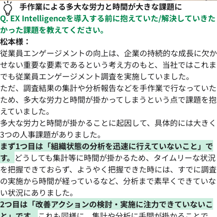
手作業による多大な労力と時間が大きな課題に
Q. EX Intelligenceを導入する前に抱えていた/解決していきた
かった課題を教えてください。
松本様：
従業員エンゲージメントの向上は、企業の持続的な成長に欠か
せない重要な要素であるという考え方のもと、当社ではこれま
でも従業員エンゲージメント調査を実施していました。
ただ、調査結果の集計や分析報告などを手作業で行なっていた
ため、多大な労力と時間が掛かってしまうという点で課題を抱
えていました。
多大な労力と時間が掛かることに起因して、具体的には大きく
3つの人事課題がありました。
まず1つ目は「組織状態の分析を迅速に行えていないこと」で
す。
どうしても集計等に時間が掛かるため、タイムリーな状況
を把握できておらず、ようやく把握できた時には、すでに調査
の実施から時間が経っているなど、分析まで素早くできていな
い状況にありました。
2つ目は「改善アクションの検討・実施に注力できていないこ
と」です。
これも同様に、集計や分析に手間が掛かることで、