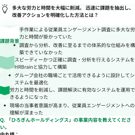
多大な労力と時間を大幅に削減。 迅速に課題を抽出し、
改善アクションを明確化した方法とは？
手作業による従業員エンゲージメント調査に多大な労
力と時間が掛かっていた
課題背景
調査から分析、改善に至るまでの体系的な仕組みを構
築できていなかった
スピーディーかつ正確に調査・分析を行えるシステムを
HRBrainと協力して構築
打ち手
グループ会社の職場ごとで活用できるように設計してシ
ステムを最適化
労力と時間を削減し、課題解決に有効なシステムを運用で
きるようになった
効果
現場の当事者意識が高まり、従業員エンゲージメントへの
理解が深まった
Q. 「ひろぎんホールディングス」の事業内容を教えてくださ
い。
中丸様：