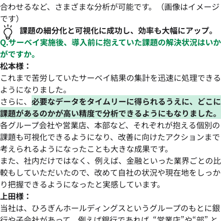
合わせるなど、さまざまな分析が可能です。（画像はイメージ
です）
課題の細分化と可視化に成功し、効率も大幅にアップ。
Q.サーベイ実施後、導入前に抱えていた課題の解決状況はいか
がですか。
松本様：
これまで苦労していたサーベイ結果の集計を迅速に処理できる
ようになりました。
さらに、
必要なデータをタイムリーに得られるうえに、どこに
課題があるのかが高い精度で分析できるようにもなりました。
各グループ会社や営業店、本部など、それぞれが抱える個別の
課題も可視化できるようになり、改善に向けたアクションまで
考えられるようになったことも大きな成果です。
また、社内だけではなく、
例えば、金融といった業界ごとの比
較も
していただいたので、改めて自社の状況や現在地をしっか
り把握できるようになったと実感しています。
上田様：
当社は、ひろぎんホールディングスというグループのもとに銀
行や子会社があって、例えば銀行であれば “営業店”や“部” と