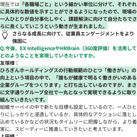
現在では
「各職場ごと」という細かい単位に分けて、それぞれ
に具体的な数値を示すことができるようになったので、現場の
一人ひとりが自分事化しやく、課題解決に向けて自分たちでさ
らに良くしていこうという動きが生まれました。
さらなる成長に向けて、従業員エンゲージメントをより
強固に
Q.今後、EX IntelligenceやHRBrain（360度評価）を活用して
どのようなことを実現していきたいですか。
友塚様：
ひろぎんホールディングスの行動規範のひとつ「働きがい」の
向上という項目の中で、「誰もが健康で明るく働きがいのある
企業グループをつくります」と打ち出しているのですが、まさ
に文字通りグループ全社で一丸となって実現できるように取り
組んでいきたいです。
組織サーベイの中で新たな目標も設定しているので、一人ひと
りにしっかりと浸透しているか、具体的なアクションに落とし
込めているかなどの状況もタイムリーに把握しながら、より着
実に、スピーディーに推進していきたいと考えています。
上田様：